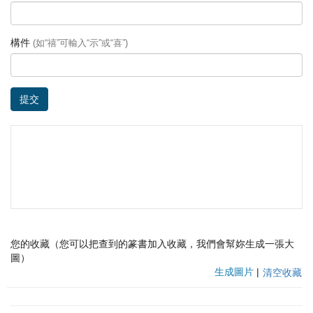
構件
(如“禧”可輸入“示”或“喜”)
提交
您的收藏（您可以把查到的篆書加入收藏，我們會幫妳生成一張大
圖）
生成圖片
|
清空收藏