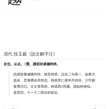
清代 段玉裁《說文解字注》
走也。从走。𢧜聲。讀若詩威儀秩秩。
此偁假樂威儀抑抑。德音秩秩。誤合二句爲一。如東方
昌矣、昆夷呬矣亦然也。秩秩李仁甫本作祑祑。少牢饋
食禮注曰。古文替爲秩。秩或爲𢧜與䟈。讀如秩相似。
直質切。十一十二部合韵冣近。