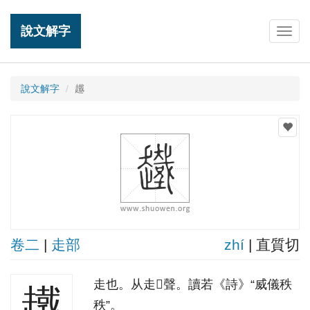
說文解字
Togg
navig
說文解字
䟈
卷二
|
走部
zhí
| 直質切
走也。从走𢧜聲。讀若《詩》“威儀秩
䟈
秩”。