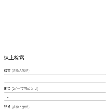
線上检索
楷書
(請輸入繁體)
拼音
(如“一”字可輸入 yi)
部首
(請輸入繁體)