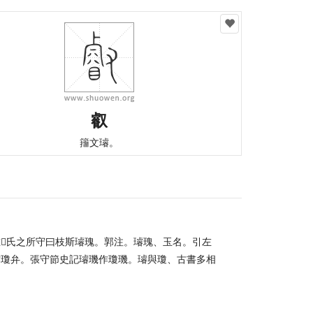
叡
籒文璿。
𢀄氏之所守曰枝斯璿瑰。郭注。璿瑰、玉名。引左
作瓊弁。張守節史記璿璣作瓊璣。璿與瓊、古書多相