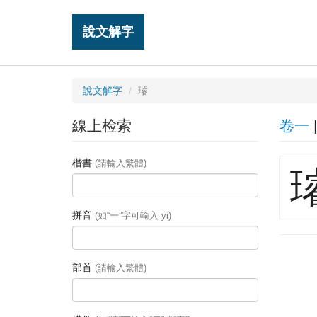
說文解字
說文解字
璿
線上检索
卷一
楷書
(請輸入繁體)
拼音
(如“一”字可輸入 yi)
部首
(請輸入繁體)