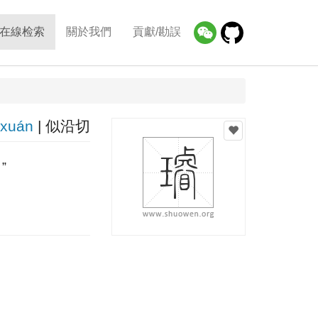
在線检索
關於我們
貢獻/勘誤
xuán
| 似沿切
”