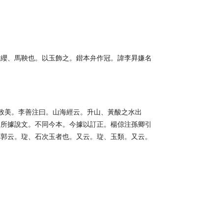
。纓、馬鞅也。以玉飾之。鍇本弁作冠。諱李昪嫌名
玉致美。李善注曰。山海經云。升山、黃酸之水出
李所據說文。不同今本。今據以訂正。楊倞注孫卿引
。郭云。琁、石次玉者也。又云。琁、玉類。又云。