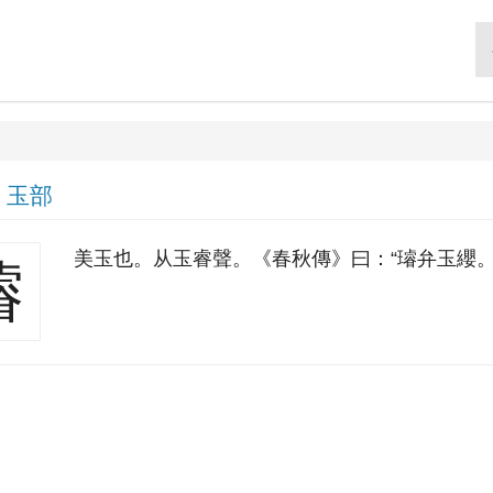
|
玉部
美玉也。从玉睿聲。《春秋傳》曰：“璿弁玉纓。
璿