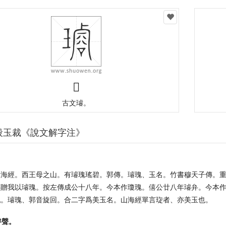
𤩡
古文璿。
段玉裁《說文解字注》
。
山海經。西王母之山。有璿瑰瑤碧。郭傳。璿瑰、玉名。竹書穆天子傳。重
傳贈我以璿瑰。按左傳成公十八年。今本作瓊瑰。僖公廿八年璿弁。今本
亂。璿瑰、郭音旋回。合二字爲美玉名。山海經單言琁者、亦美玉也。
睿聲。