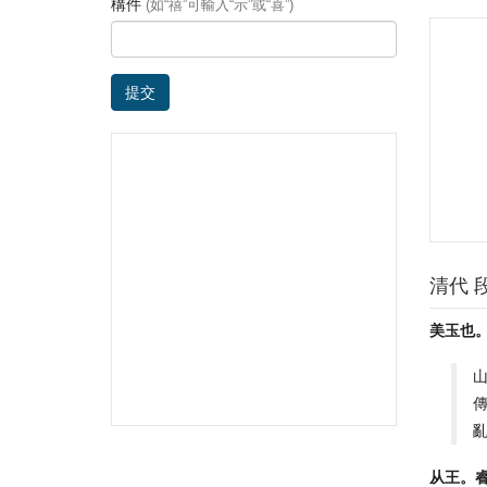
構件
(如“禧”可輸入“示”或“喜”)
提交
清代 
美玉也
从王。