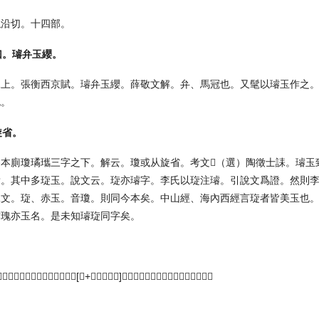
似沿切。十四部。
曰。璿弁玉纓。
見上。張衡西京賦。璿弁玉纓。薛敬文解。弁、馬冠也。又髦以璿玉作之
也。
旋省。
各本廁瓊璚瓗三字之下。解云。瓊或从旋省。考文𨕖（選）陶徵士誄。璿
焉。其中多琁玉。說文云。琁亦璿字。李氏以琁注璿。引說文爲證。然則
說文。琁、赤玉。音瓊。則同今本矣。中山經、海內西經言琁者皆美玉也
璿瑰亦玉名。是未知璿琁同字矣。
。
部曰。壡、籒文叡。疑此籒當作[壡+玉（上下）]𤫀。壡聲。小篆叡字省大篆爲之也。
。