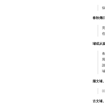
春秋傳
璿或从
籒文璿

古文璿