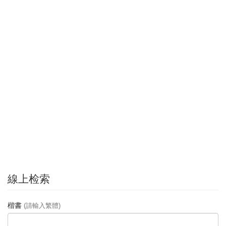
線上检索
楷書
(請輸入繁體)