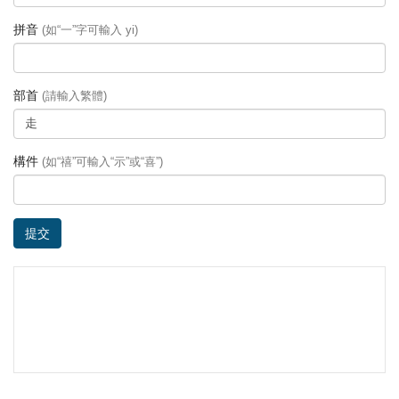
拼音
(如“一”字可輸入 yi)
部首
(請輸入繁體)
構件
(如“禧”可輸入“示”或“喜”)
提交