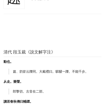
清代 段玉裁《說文解字注》
動也。
篇、韵皆云躒同。大戴禮曰。騏驥一躒。不能千步。
从走。樂聲。
郎擊切。古音在二部。
讀若春秋傳曰輔䟏。