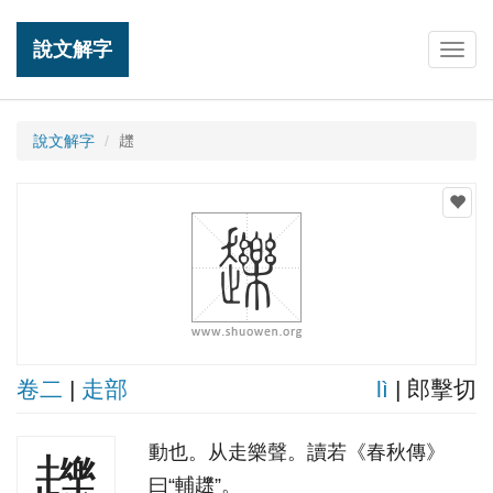
說文解字
Togg
navig
說文解字
䟏
卷二
|
走部
lì
| 郎擊切
動也。从走樂聲。讀若《春秋傳》
䟏
曰“輔䟏”。