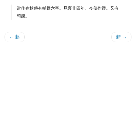
當作春秋傳有輔䟏六字。見襄卄四年。今傳作躒。又有
荀躒。
← 䞣
趡 →