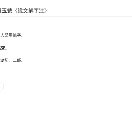
段玉裁《說文解字注》
。
今人槩用跳字。
兆聲。
徒遼切。二部。