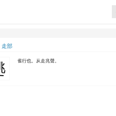
|
走部
雀行也。从走兆聲。
趒