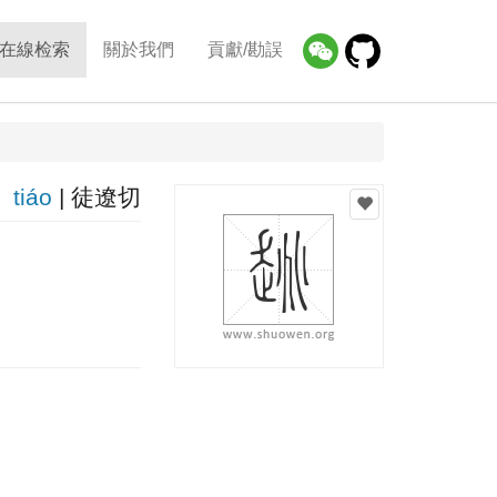
在線检索
關於我們
貢獻/勘誤
tiáo
| 徒遼切