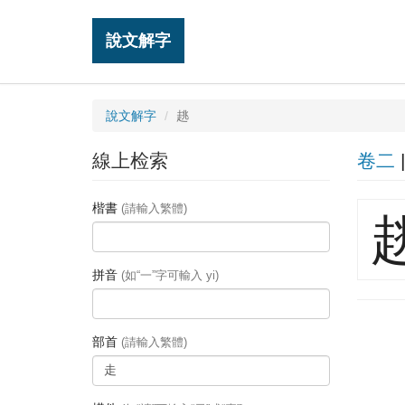
說文解字
說文解字
趒
線上检索
卷二
楷書
(請輸入繁體)
拼音
(如“一”字可輸入 yi)
部首
(請輸入繁體)