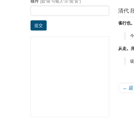
構件
(如“禧”可輸入“示”或“喜”)
清代 
雀行也
提交
从走。
← 趧