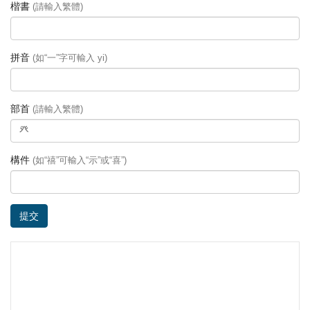
楷書
(請輸入繁體)
拼音
(如“一”字可輸入 yi)
部首
(請輸入繁體)
構件
(如“禧”可輸入“示”或“喜”)
提交