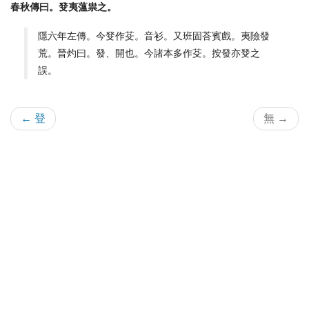
春秋傳曰。癹夷薀祟之。
隱六年左傳。今癹作芟。音衫。又班固荅賓戲。夷險發
荒。晉灼曰。發、開也。今諸本多作芟。按發亦癹之
誤。
← 登
無 →