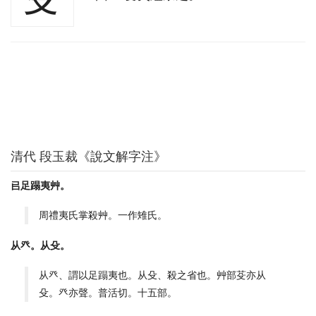
清代 段玉裁《說文解字注》
㠯足蹋夷艸。
周禮夷氏掌殺艸。一作雉氏。
从癶。从殳。
从癶、謂以足蹋夷也。从殳、殺之省也。艸部芟亦从
殳。癶亦聲。普活切。十五部。