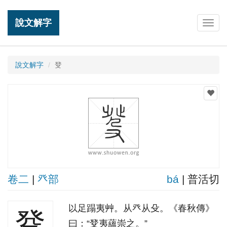
說文解字
Togg
navig
說文解字
癹
卷二
|
癶部
bá
| 普活切
以足蹋夷艸。从癶从殳。《春秋傳》
癹
曰：“癹夷蘊崇之。”