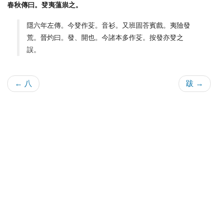
春秋傳曰。癹夷薀祟之。
隱六年左傳。今癹作芟。音衫。又班固荅賓戲。夷險發
荒。晉灼曰。發、開也。今諸本多作芟。按發亦癹之
誤。
← 八
跋 →