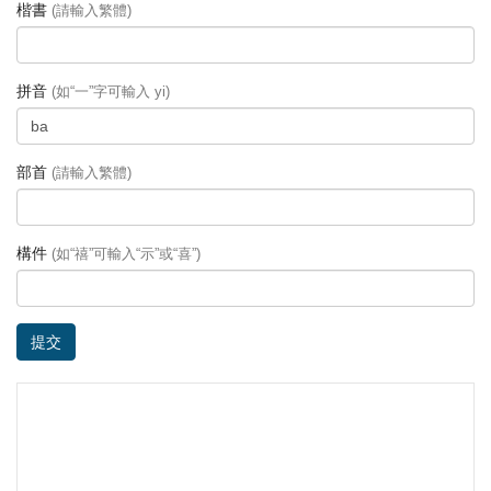
楷書
(請輸入繁體)
拼音
(如“一”字可輸入 yi)
部首
(請輸入繁體)
構件
(如“禧”可輸入“示”或“喜”)
提交