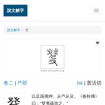
說文解字
Togg
navig
說文解字
癹
卷二
|
癶部
bá
| 普活切
以足蹋夷艸。从癶从殳。《春秋傳》
癹
曰：“癹夷蘊崇之。”