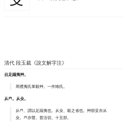
清代 段玉裁《說文解字注》
㠯足蹋夷艸。
周禮夷氏掌殺艸。一作雉氏。
从癶。从殳。
从癶、謂以足蹋夷也。从殳、殺之省也。艸部芟亦从
殳。癶亦聲。普活切。十五部。