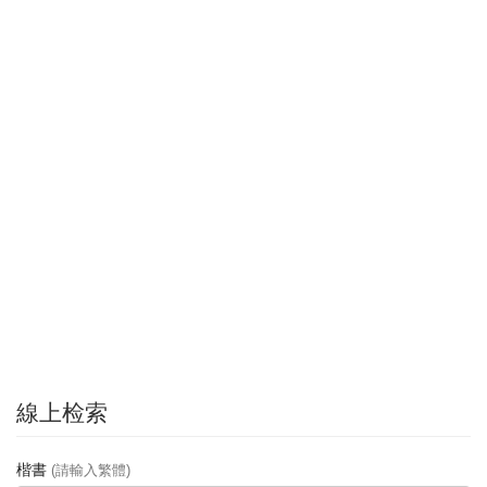
線上检索
楷書
(請輸入繁體)