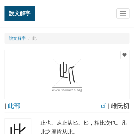
說文解字
Togg
navig
說文解字
此
|
此部
cǐ
| 雌氏切
止也。从止从匕。匕，相比次也。凡
此
此之屬皆从此。