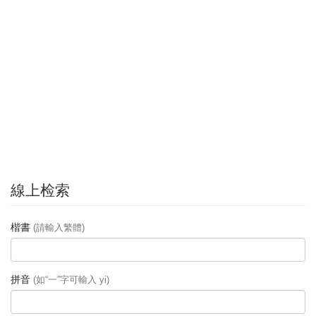
線上检索
楷書
(請輸入繁體)
拼音
(如“一”字可輸入 yi)