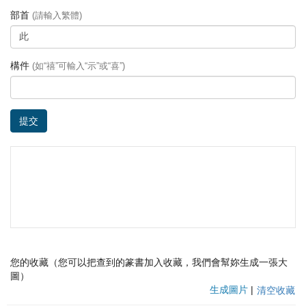
部首
(請輸入繁體)
構件
(如“禧”可輸入“示”或“喜”)
提交
您的收藏（您可以把查到的篆書加入收藏，我們會幫妳生成一張大
圖）
生成圖片
|
清空收藏