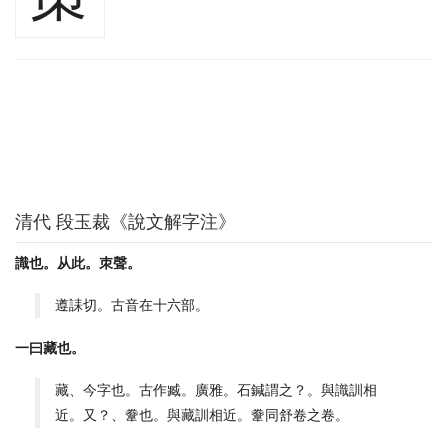
清代 段玉裁《說文解字注》
識也。从此。朿聲。
遵誄切。古音在十六部。
一曰藏也。
藏、今字也。古作臧。廣雅。石鍼謂之？。與識訓相
近。又？、韏也。與藏訓相近。韏同舒卷之卷。