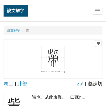
說文解字
Togg
navig
說文解字
㭰
卷二
|
此部
zuǐ
| 遵誄切
識也。从此朿聲。一曰藏也。
㭰