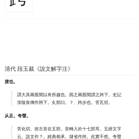
清代 段玉裁《說文解字注》
渡也。
謂大其兩股閒以有所越也。因之兩股閒謂之跨下。史記
淮陰矦傳作胯下。夊部曰。？、跨步也。苦瓦切。
从足。夸聲。
苦化切。按古音在五部。音轉入於十七部耳。五經文字
云。說文作？。經典相承。隷省作跨。此實不然。夸聲