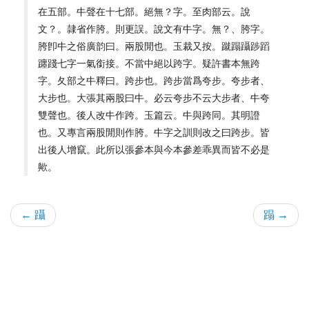
在五部。㐄聲在十七部。絕無？字。至肉部云。說
文？。隷省作胯。則更誤。說文有㐄字。無？、胯字。
胯卽㐄之俗廣韵曰。兩股閒也。玉裁又按。蹴蹋躡踄蹈
躔踐七字一氣銜接。不當中絕以跨字。疑許書本無跨
字。夂部之㐄釋曰。跨步也。跨步當爲夸步。夸步者、
大步也。大張其兩股曰㐄。必云夸步不云大步者、㐄夸
雙聲也。後人改㐄作跨。玉篇云。㐄與跨同。其明證
也。又專言兩股閒則作胯。㐄字之訓則改之曰跨步。皆
出後人增竄。此所以張參本與今本參差乖異而皆不必是
歟。
← 躡
蹋 →