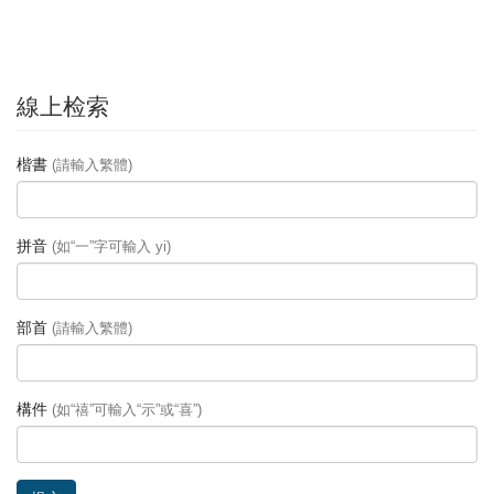
線上检索
楷書
(請輸入繁體)
拼音
(如“一”字可輸入 yi)
部首
(請輸入繁體)
構件
(如“禧”可輸入“示”或“喜”)