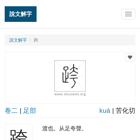
說文解字
Togg
navig
說文解字
跨
卷二
|
足部
kuà
| 苦化切
渡也。从足夸聲。
跨