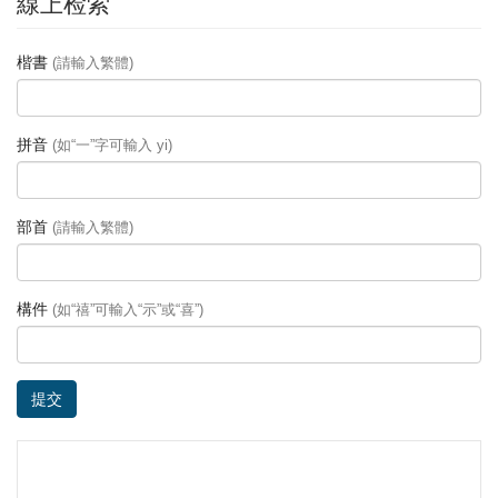
線上检索
楷書
(請輸入繁體)
拼音
(如“一”字可輸入 yi)
部首
(請輸入繁體)
構件
(如“禧”可輸入“示”或“喜”)
提交