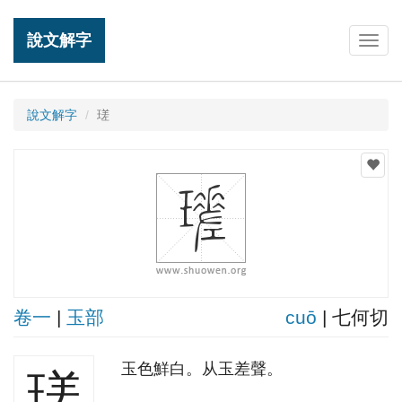
說文解字
Togg
navig
說文解字
瑳
卷一
|
玉部
cuō
| 七何切
玉色鮮白。从玉差聲。
瑳