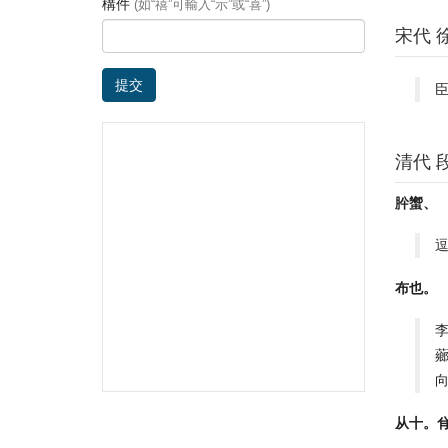
構件
(如“禧”可輸入“示”或“喜”)
宋代 
提交
清代 
肸蠁、
布也。
从十。