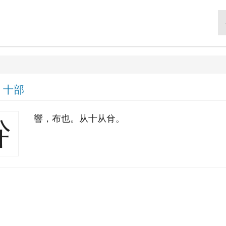
|
十部
響，布也。从十从䏌。
肸