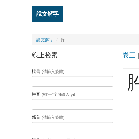
說文解字
說文解字
肸
線上检索
卷三
楷書
(請輸入繁體)
拼音
(如“一”字可輸入 yi)
部首
(請輸入繁體)