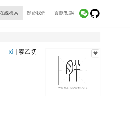
在線检索
關於我們
貢獻/勘誤
xì
| 羲乙切