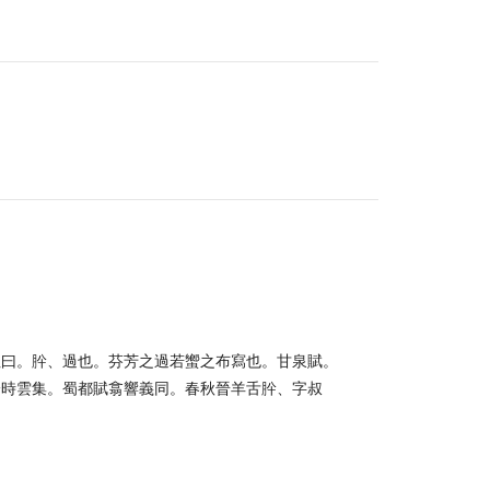
注曰。肸、過也。芬芳之過若蠁之布寫也。甘泉賦。
一時雲集。蜀都賦翕響義同。春秋晉羊舌肸、字叔