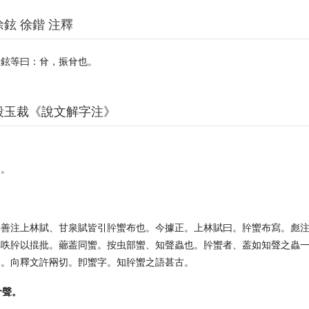
徐鉉 徐鍇 注釋
臣鉉等曰：䏌，振䏌也。
段玉裁《說文解字注》
逗。
李善注上林賦、甘泉賦皆引肸蠁布也。今據正。上林賦曰。肸蠁布寫。彪
薌呹肸以掍批。薌葢同蠁。按虫部蠁、知聲蟲也。肸蠁者、葢如知聲之蟲
向。向釋文許㒳切。卽蠁字。知肸蠁之語甚古。
䏌聲。