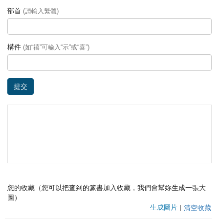
部首
(請輸入繁體)
構件
(如“禧”可輸入“示”或“喜”)
提交
您的收藏（您可以把查到的篆書加入收藏，我們會幫妳生成一張大
圖）
生成圖片
|
清空收藏