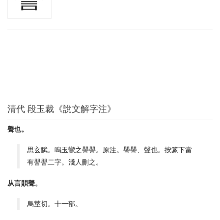
清代 段玉裁《說文解字注》
聲也。
思玄賦。鳴玉鸞之譻譻。原注。譻譻、聲也。按篆下當
有譻譻二字。淺人刪之。
从言賏聲。
烏莖切。十一部。