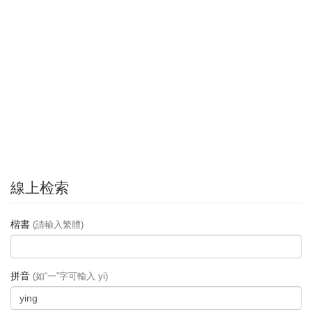
線上检索
楷書
(請輸入繁體)
拼音
(如“一”字可輸入 yi)