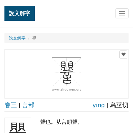
說文解字
Togg
navig
說文解字
譻
卷三
|
言部
yīnɡ
| 烏莖切
聲也。从言賏聲。
譻