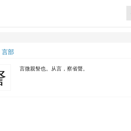
|
言部
言微親詧也。从言，察省聲。
詧