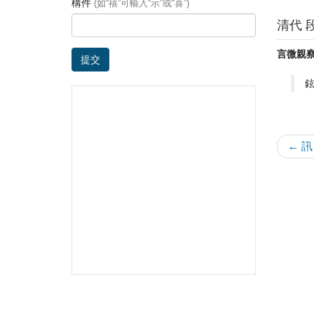
構件
(如“禧”可輸入“示”或“喜”)
清代 
言微親
提交
← 訊