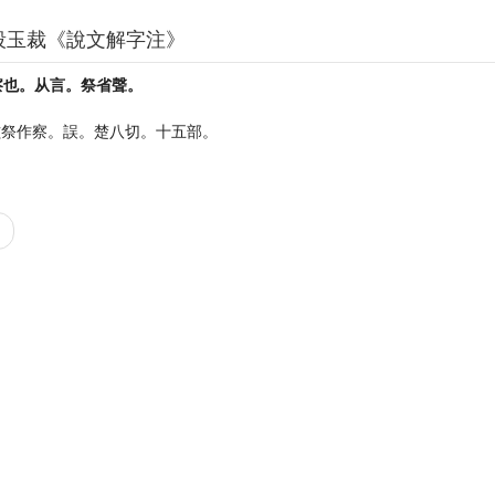
段玉裁《說文解字注》
察也。从言。祭省聲。
鉉祭作察。誤。楚八切。十五部。