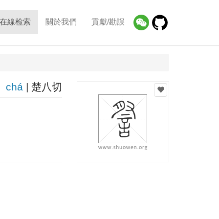
在線检索
關於我們
貢獻/勘誤
chá
| 楚八切