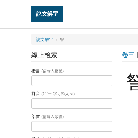
說文解字
說文解字
詧
線上检索
卷三
楷書
(請輸入繁體)
拼音
(如“一”字可輸入 yi)
部首
(請輸入繁體)