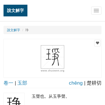
說文解字
Togg
navig
說文解字
琤
卷一
|
玉部
chēnɡ
| 楚耕切
玉聲也。从玉爭聲。
琤