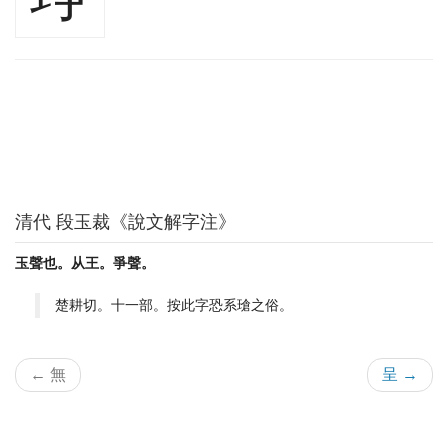
清代 段玉裁《說文解字注》
玉聲也。从王。爭聲。
楚耕切。十一部。按此字恐系瑲之俗。
← 無
呈 →