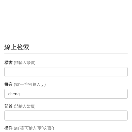
線上检索
楷書
(請輸入繁體)
拼音
(如“一”字可輸入 yi)
部首
(請輸入繁體)
構件
(如“禧”可輸入“示”或“喜”)