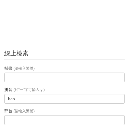
線上检索
楷書
(請輸入繁體)
拼音
(如“一”字可輸入 yi)
部首
(請輸入繁體)