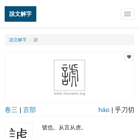
說文解字
Togg
navig
說文解字
諕
卷三
|
言部
háo
| 乎刀切
號也。从言从虎。
諕