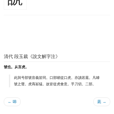
清代 段玉裁《說文解字注》
號也。从言虎。
此與号部號音義皆同。口部唬從口虎。亦讀若暠。凡嘑
號之聲。虎爲冣猛。故皆從虎會意。乎刀切。二部。
← 嗥
薧 →