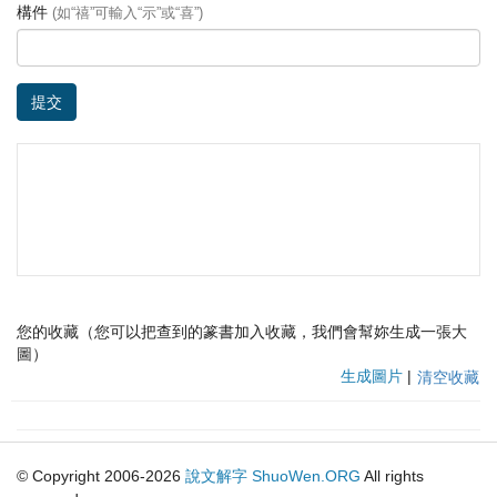
構件
(如“禧”可輸入“示”或“喜”)
提交
您的收藏（您可以把查到的篆書加入收藏，我們會幫妳生成一張大
圖）
生成圖片
|
清空收藏
© Copyright 2006-2026
說文解字
ShuoWen.ORG
All rights