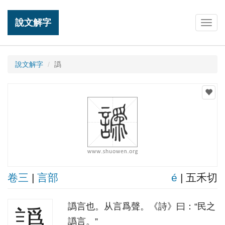
說文解字
Togg
navig
說文解字
譌
卷三
|
言部
é
| 五禾切
譌言也。从言爲聲。《詩》曰：“民之
譌
譌言。”