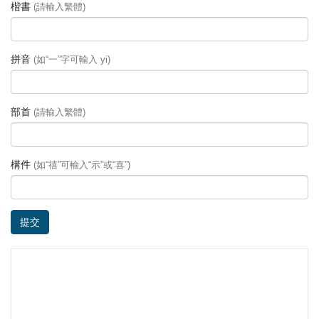
楷書
(請輸入繁體)
拼音
(如“一”字可輸入 yi)
部首
(請輸入繁體)
構件
(如“禧”可輸入“示”或“喜”)
提交