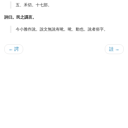
五、禾切。十七部。
詩曰。民之譌言。
今小雅作訛。說文無訛有吪。吪、動也。訛者俗字。
← 謣
詿 →