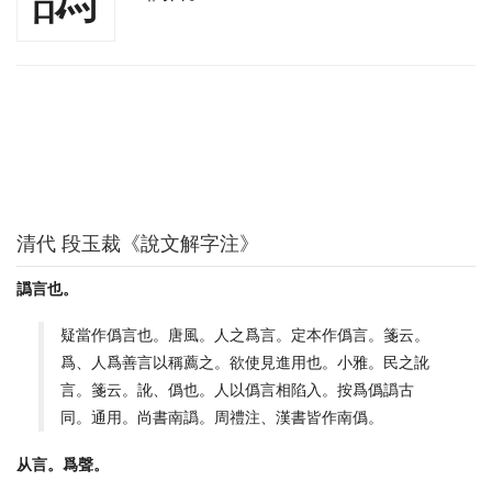
清代 段玉裁《說文解字注》
譌言也。
疑當作僞言也。唐風。人之爲言。定本作僞言。箋云。
爲、人爲善言以稱薦之。欲使見進用也。小雅。民之訛
言。箋云。訛、僞也。人以僞言相陷入。按爲僞譌古
同。通用。尚書南譌。周禮注、漢書皆作南僞。
从言。爲聲。