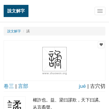
說文解字
Togg
navig
說文解字
譎
卷三
|
言部
jué
| 古穴切
權詐也。益、梁曰謬欺，天下曰譎。
譎
从言矞聲。