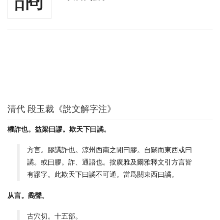
清代 段玉裁《說文解字注》
權詐也。益梁曰謬。欺天下曰譎。
方言。膠譎詐也。涼州西南之閒曰膠。自關而東西或曰
譎。或曰膠。詐、通語也。按廣雅及爾雅釋文引方言皆
有謬字。此欺天下曰譎不可通。當爲關東西曰譎。
从言。矞聲。
古穴切。十五部。