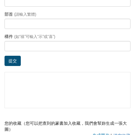
部首
(請輸入繁體)
構件
(如“禧”可輸入“示”或“喜”)
提交
您的收藏（您可以把查到的篆書加入收藏，我們會幫妳生成一張大
圖）