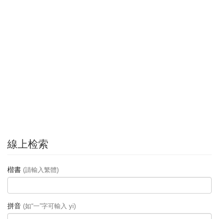
線上检索
楷書
(請輸入繁體)
拼音
(如“一”字可輸入 yi)