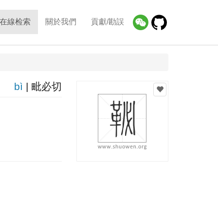
在線检索
關於我們
貢獻/勘誤
bì
| 毗必切