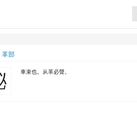
|
革部
車束也。从革必聲。
䩛