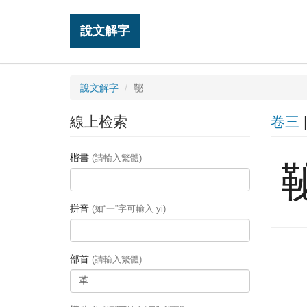
說文解字
說文解字
䩛
線上检索
卷三
楷書
(請輸入繁體)
拼音
(如“一”字可輸入 yi)
部首
(請輸入繁體)