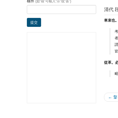
構件
(如“禧”可輸入“示”或“喜”)
清代 
車束也
提交
從革。
← 鞪