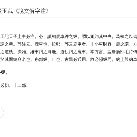
段玉裁《說文解字注》
。
考工記天子圭中必注。必、讀如鹿車縪之縪。謂以組約其中央。爲執之以
者謂之綦。郭注云。鹿車也。按鄭、郭云鹿車者、非小車財容一鹿之謂。
謂之道軌。廣雅。繀車謂之厤鹿。道軌謂之鹿車。本方言。葢厤鹿卽毛詩
皆於其圍繞命名也。糸部縪、止也。古畢必通用。故必䩛縪同。約圭與約
必聲。
毗必切。十二部。