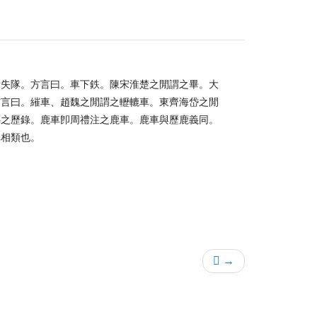
備失隊。方言曰。車下鉄。陳宋淮楚之閒謂之畢。大
方言曰。繀車、趙魏之閒謂之轣轆車。東齊海岱之閒
傳之歷錄。鹿車卽周禮注之鹿車。鹿車與歷鹿義同。
車相類也。
𩎑 →