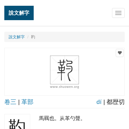
說文解字
Togg
navig
說文解字
靮
卷三
|
革部
dí
| 都歴切
馬羈也。从革勺聲。
靮