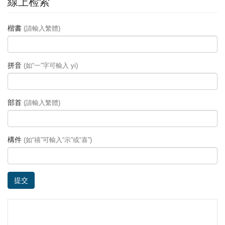
線上检索
楷書
(請輸入繁體)
拼音
(如“一”字可輸入 yi)
部首
(請輸入繁體)
構件
(如“禧”可輸入“示”或“喜”)
提交