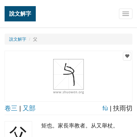
說文解字
Togg
navig
說文解字
父
卷三
|
又部
fù
| 扶雨切
矩也。家長率教者。从又舉杖。
父