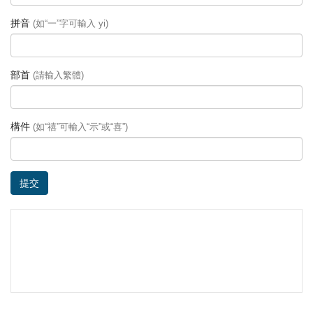
拼音
(如“一”字可輸入 yi)
部首
(請輸入繁體)
構件
(如“禧”可輸入“示”或“喜”)
提交