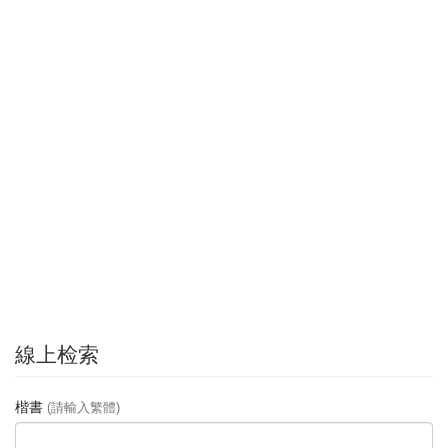
線上检索
楷書
(請輸入繁體)