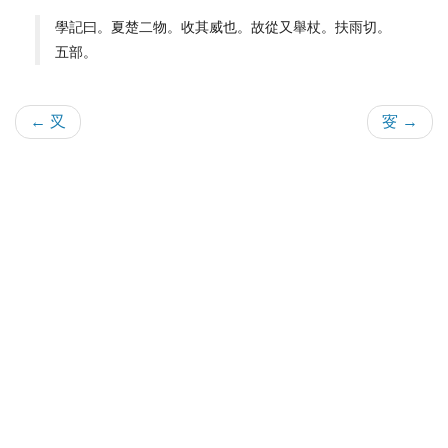
學記曰。夏楚二物。收其威也。故從又舉杖。扶雨切。
五部。
← 㕚
叜 →