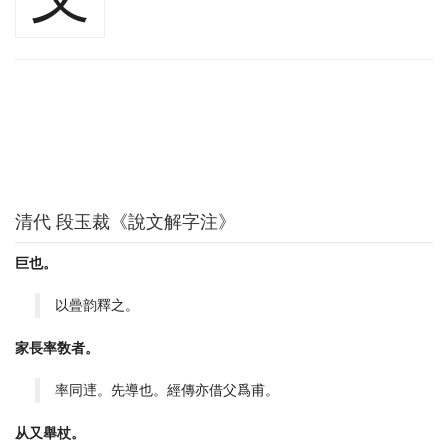
清代 段玉裁《說文解字注》
巨也。
以曡韵釋之。
家長率敎者。
率同䢦。先導也。經傳亦借父爲甫。
从又舉杖。