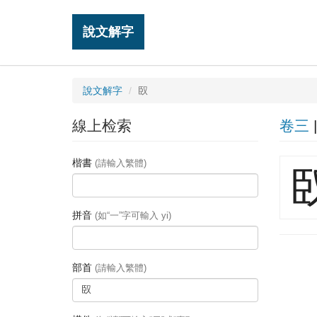
說文解字
說文解字
臤
線上检索
卷三
楷書
(請輸入繁體)
拼音
(如“一”字可輸入 yi)
部首
(請輸入繁體)