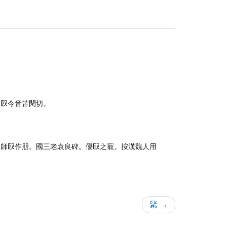
。臤今音苦閑切。
又師臤作朋。國三老袁良碑。優臤之寵。按漢魏人用
緊 →