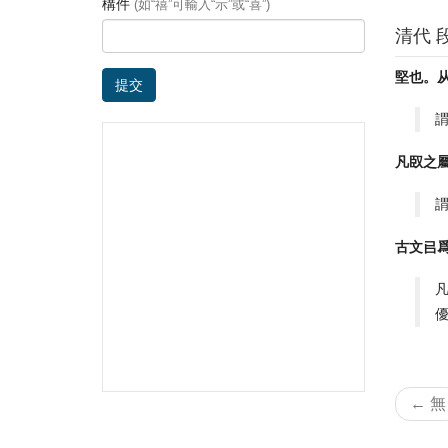
構件
(如“禧”可輸入“示”或“喜”)
清代 
堅也。
提交
凡臤之
古文㠯
← 無