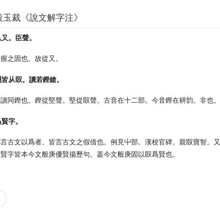
段玉裁《說文解字注》
从又。臣聲。
謂握之固也。故從又。
屬皆从臤。讀若鏗鎗。
謂讀同鏗也。鏗從堅聲。堅從臤聲。古音在十二部。今音鏗在耕韵。非也
爲賢字。
凡言古文以爲者、皆言古文之假借也。例見屮部。漢校官碑。親臤寶智。
優賢字皆本今文般庚優賢揚歷句。葢今文般庚固以臤爲賢也。