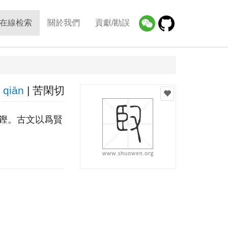
在線检索
關於我們
貢獻/勘誤
qiān
| 苦閑切
鏗。古文以爲賢