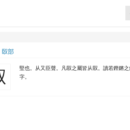
|
臤部
堅也。从又臣聲。凡臤之屬皆从臤。讀若鏗鏘之
臤
字。