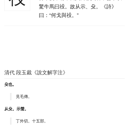
驚牛馬曰祋。故从示、殳。《詩》
曰：“何戈與祋。”
清代 段玉裁《說文解字注》
殳也。
見毛傳。
从殳。示聲。
丁外切。十五部。