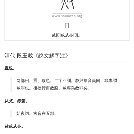
𢼜
赦
[
𢽀
]
或从亦
[
𡗕
]
。
清代 段玉裁《說文解字注》
置也。
网部曰。置、赦也。二字互訓。赦與捨音義同。非專謂
赦罪也。後捨行而赦廢。赦專爲赦罪矣。
从攴。赤聲。
始夜切。古音在五部。
赦或从亦。