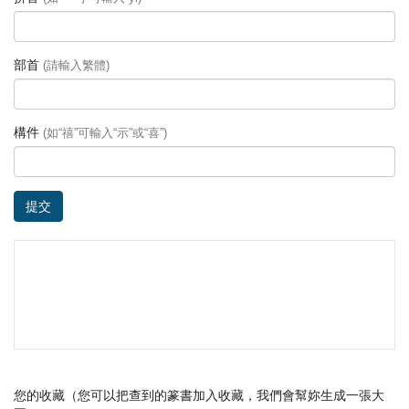
部首
(請輸入繁體)
構件
(如“禧”可輸入“示”或“喜”)
提交
您的收藏（您可以把查到的篆書加入收藏，我們會幫妳生成一張大