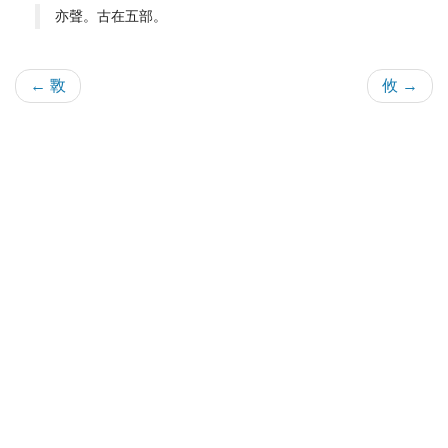
亦聲。古在五部。
← 斁
攸 →