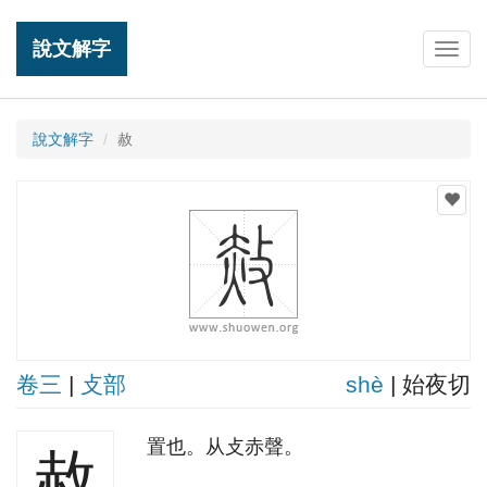
說文解字
Togg
navig
說文解字
赦
卷三
|
攴部
shè
| 始夜切
置也。从攴赤聲。
赦