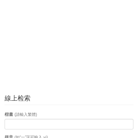
線上检索
楷書
(請輸入繁體)
拼音
(如“一”字可輸入 yi)