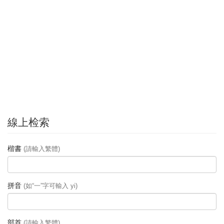
線上检索
楷書
(請輸入繁體)
拼音
(如“一”字可輸入 yi)
部首
(請輸入繁體)