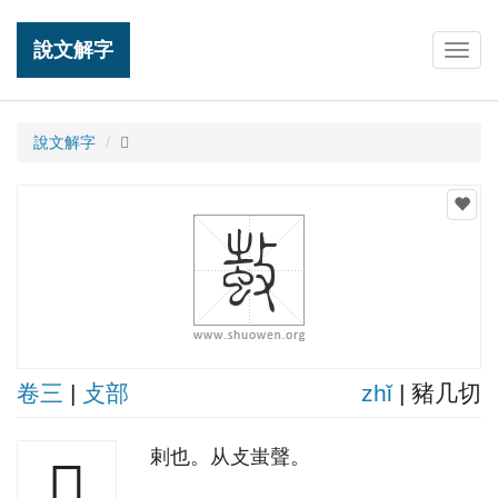
說文解字
Togg
navig
說文解字
𢾫
卷三
|
攴部
zhǐ
| 豬几切
剌也。从攴蚩聲。
𢾫