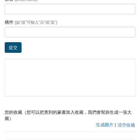
構件
(如“禧”可輸入“示”或“喜”)
提交
您的收藏（您可以把查到的篆書加入收藏，我們會幫妳生成一張大
圖）
生成圖片
|
清空收藏