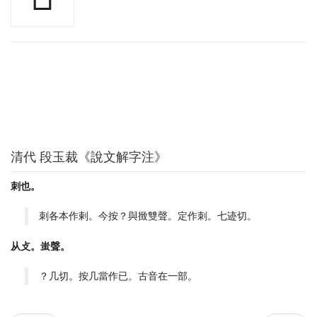
清代 段玉裁《說文解字注》
刺也。
刺各本作剌。今按？與㨖雙聲。定作刺。七迹切。
从攴。蚩聲。
？几切。按几當作已。古音在一部。