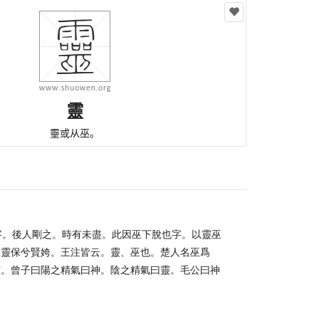
靈
𤫊或从巫。
其字。後人剛之。時有未盡。此因巫下脫也字。以靈巫
思靈保兮賢姱。王注皆云。靈、巫也。楚人名巫爲
靈。曾子曰陽之精氣曰神。陰之精氣曰靈。毛公曰神