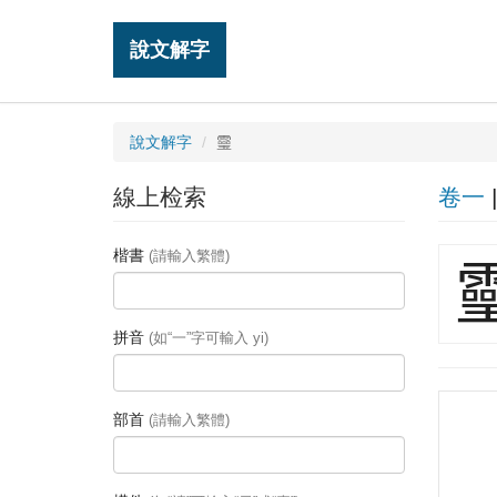
說文解字
說文解字
𩆜
線上检索
卷一
楷書
(請輸入繁體)

拼音
(如“一”字可輸入 yi)
部首
(請輸入繁體)