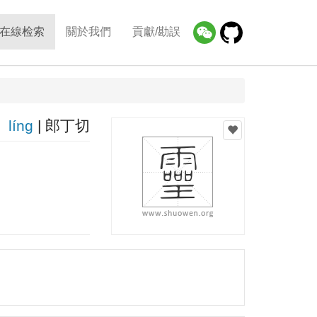
在線检索
關於我們
貢獻/勘誤
línɡ
| 郎丁切