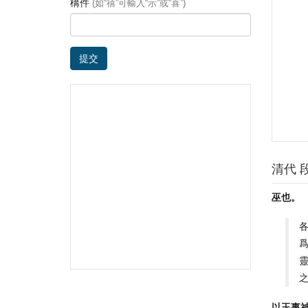
構件
(如“禧”可輸入“示”或“喜”)
提交
清代 
巫也。
各
以玉事