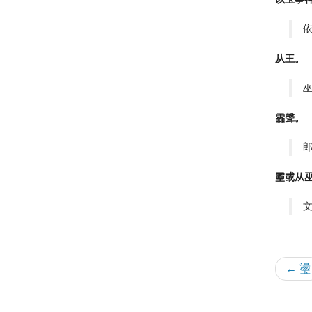
从王。
霝聲。
𤫊或从
← 璗