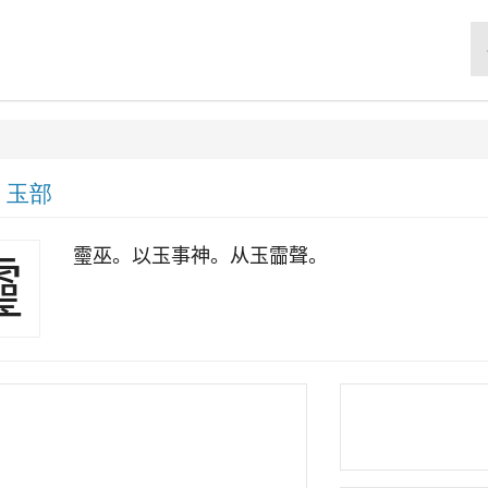
|
玉部
𩆜巫。以玉事神。从玉霝聲。
