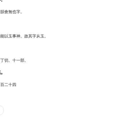
依韻會無也字。
巫能以玉事神。故其字从玉。
郎丁切。十一部。
巫。
文百二十四