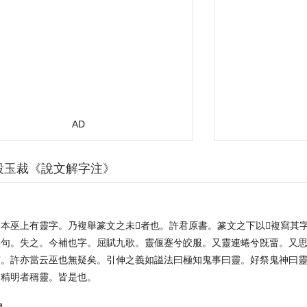
AD
段玉裁《說文解字注》
本巫上有靈字。乃複舉篆文之未𠜂者也。許君原書。篆文之下以𣜩複寫
爲句。失之。今補也字。屈賦九歌。靈偃蹇兮皎服。又靈連蜷兮旣畱。又
靈。許亦當云巫也無疑矣。引伸之義如謚法曰極知鬼事曰靈。好祭鬼神曰
之精明者稱靈。皆是也。
神。