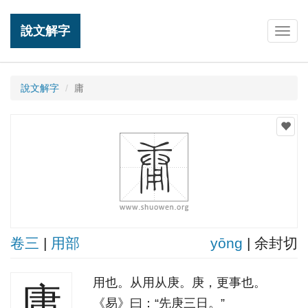
說文解字
Togg
navig
說文解字
庸
卷三
|
用部
yōnɡ
| 余封切
用也。从用从庚。庚，更事也。
庸
《易》曰：“先庚三日。”