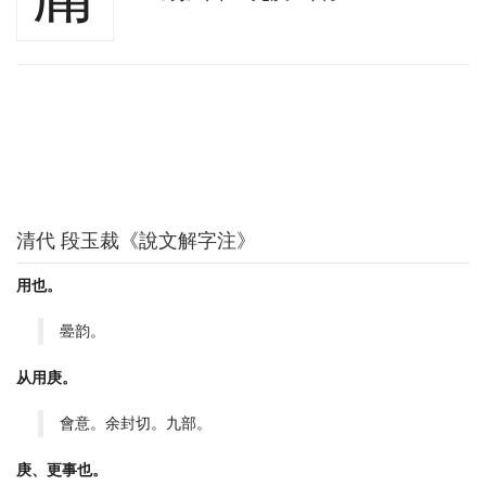
清代 段玉裁《說文解字注》
用也。
㬪韵。
从用庚。
會意。余封切。九部。
庚、更事也。