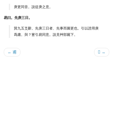
庚更同音。說從庚之意。
易曰。先庚三日。
巽九五爻辭。先庚三日者、先事而圖更也。引以證用庚
爲庸。與？寷引易同意。說見艸部䕻下。
← 甫
𤰈 →