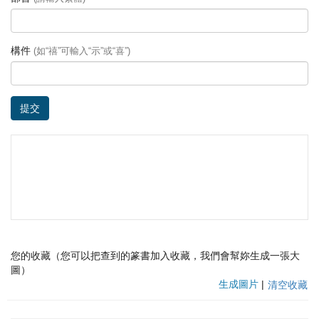
構件
(如“禧”可輸入“示”或“喜”)
提交
您的收藏（您可以把查到的篆書加入收藏，我們會幫妳生成一張大
圖）
生成圖片
|
清空收藏