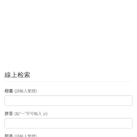
線上检索
楷書
(請輸入繁體)
拼音
(如“一”字可輸入 yi)
部首
(請輸入繁體)