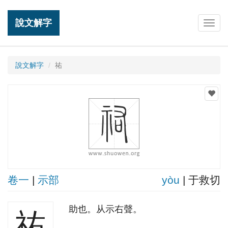
說文解字
Togg
navig
說文解字
祐
卷一
|
示部
yòu
| 于救切
助也。从示右聲。
祐