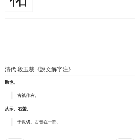
清代 段玉裁《說文解字注》
助也。
古衹作右。
从示。右聲。
于救切。古音在一部。