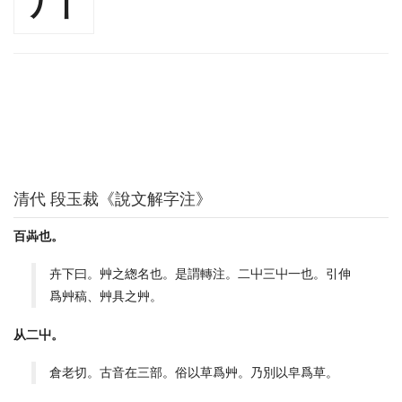
清代 段玉裁《說文解字注》
百芔也。
卉下曰。艸之緫名也。是謂轉注。二屮三屮一也。引伸
爲艸稿、艸具之艸。
从二屮。
倉老切。古音在三部。俗以草爲艸。乃別以皁爲草。