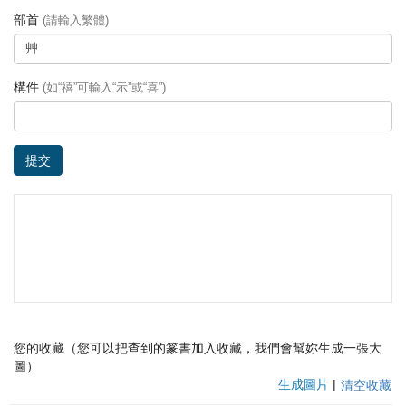
部首
(請輸入繁體)
構件
(如“禧”可輸入“示”或“喜”)
提交
您的收藏（您可以把查到的篆書加入收藏，我們會幫妳生成一張大
圖）
生成圖片
|
清空收藏