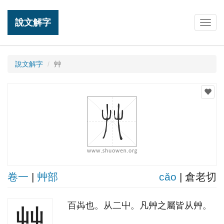
說文解字
Togg
navig
說文解字
艸
卷一
|
艸部
cǎo
| 倉老切
百芔也。从二屮。凡艸之屬皆从艸。
艸