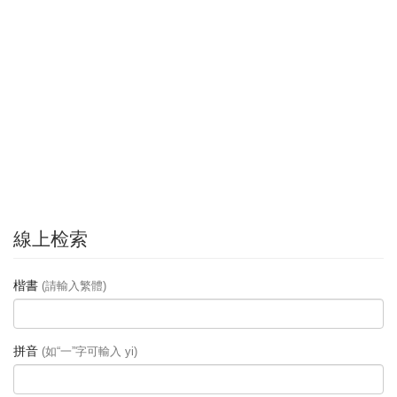
線上检索
楷書
(請輸入繁體)
拼音
(如“一”字可輸入 yi)