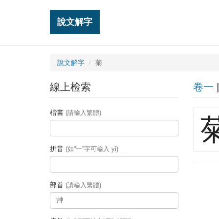
說文解字
說文解字
菊
線上检索
卷一
楷書
(請輸入繁體)
拼音
(如“一”字可輸入 yi)
部首
(請輸入繁體)