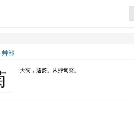
|
艸部
大菊，蘧麥。从艸匊聲。
菊