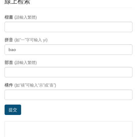
線上检索
楷書
(請輸入繁體)
拼音
(如“一”字可輸入 yi)
部首
(請輸入繁體)
構件
(如“禧”可輸入“示”或“喜”)
提交