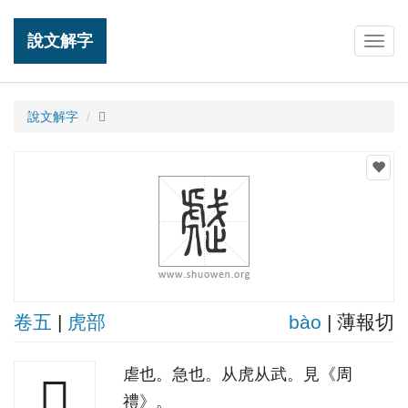
說文解字
Togg
navig
說文解字
𧇒
卷五
|
虎部
bào
| 薄報切
虐也。急也。从虎从武。見《周
𧇒
禮》。