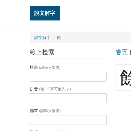
說文解字
說文解字
餘
線上检索
卷五
楷書
(請輸入繁體)
拼音
(如“一”字可輸入 yi)
部首
(請輸入繁體)