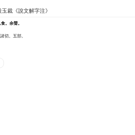
段玉裁《說文解字注》
从食。余聲。
以諸切。五部。