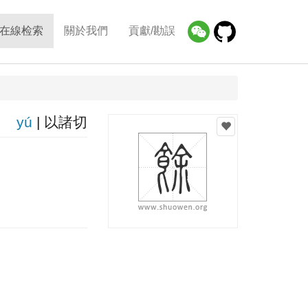
在線检索
關於我們
貢獻/勘誤
yú
| 以諸切