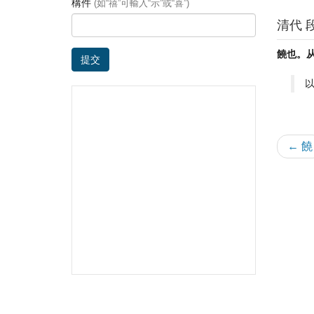
構件
(如“禧”可輸入“示”或“喜”)
清代 
饒也。
提交
← 饒