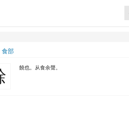
|
食部
饒也。从食余聲。
餘