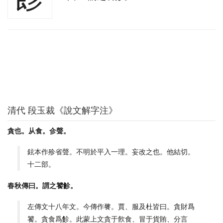
清代 段玉裁《說文解字注》
貪也。从食。㐱聲。
鉉本作殄省聲。不明於平入一理。妄改之也。他結切。
十二部。
春秋傳曰。謂之饕飻。
左傳文十八年文。今傳作餮。賈、服及杜皆曰。貪財爲
饕。貪食爲飻。此蒙上文貪于飮食、冒于貨賄、分言