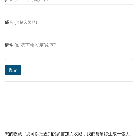
部首
(請輸入繁體)
構件
(如“禧”可輸入“示”或“喜”)
提交
您的收藏（您可以把查到的篆書加入收藏，我們會幫妳生成一張大