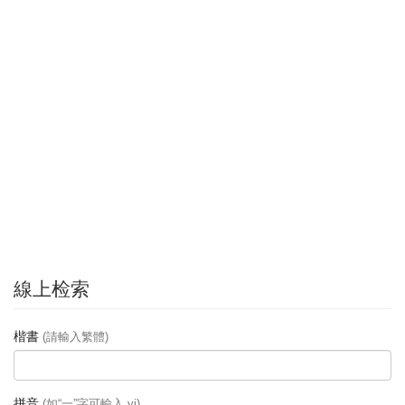
線上检索
楷書
(請輸入繁體)
拼音
(如“一”字可輸入 yi)