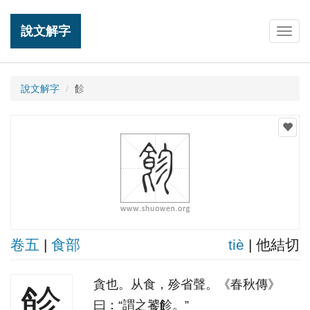
說文解字
Togg
navig
說文解字
飻
卷五
|
食部
tiè
| 他結切
貪也。从食，殄省聲。《春秋傳》
飻
曰：“謂之饕飻。”