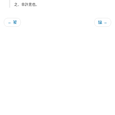
之。非許意也。
← 饕
饖 →