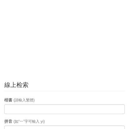
線上检索
楷書
(請輸入繁體)
拼音
(如“一”字可輸入 yi)