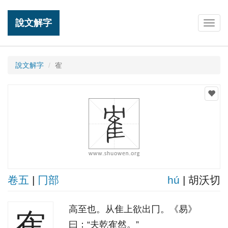
說文解字
Togg
navig
說文解字
隺
卷五
|
冂部
hú
| 胡沃切
高至也。从隹上欲出冂。《易》
隺
曰：“夫乾隺然。”