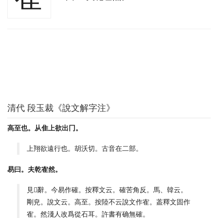
清代 段玉裁《說文解字注》
高至也。从隹上欲出冂。
上翔欲遠行也。胡沃切。古音在二部。
易曰。夫乾隺然。
見𣪠辭。今易作確。按釋文云。確苦角反。馬、韓云。
剛皃。說文云。高至。按陸不云說文作隺。葢釋文固作
隺。然淺人改爲從石耳。許書有确無確。