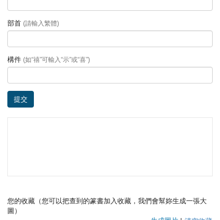
部首
(請輸入繁體)
構件
(如“禧”可輸入“示”或“喜”)
提交
您的收藏（您可以把查到的篆書加入收藏，我們會幫妳生成一張大
圖）