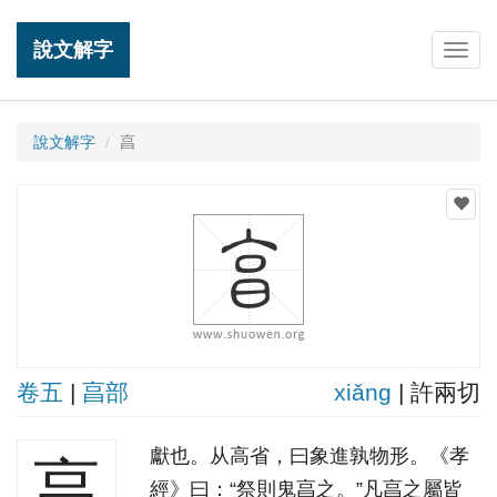
說文解字
Togg
navig
說文解字
亯
卷五
|
亯部
xiǎnɡ
| 許兩切
獻也。从高省，曰象進孰物形。《孝
亯
經》曰：“祭則鬼亯之。”凡亯之屬皆