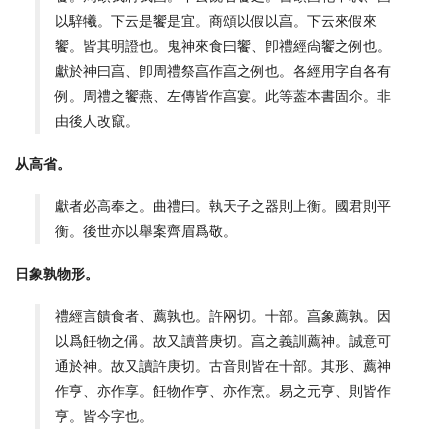
以騂犧。下云是饗是宜。商頌以假以亯。下云來假來
饗。皆其明證也。鬼神來食曰饗、卽禮經尙饗之例也。
獻於神曰亯、卽周禮祭亯作亯之例也。各經用字自各有
例。周禮之饗燕、左傳皆作亯宴。此等葢本書固尒。非
由後人改竄。
从高省。
獻者必高奉之。曲禮曰。執天子之器則上衡。國君則平
衡。後世亦以舉案齊眉爲敬。
日象孰物形。
禮經言饋食者、薦孰也。許㒳切。十部。亯象薦孰。因
以爲飪物之偁。故又讀普庚切。亯之義訓薦神。誠意可
通於神。故又讀許庚切。古音則皆在十部。其形、薦神
作亨、亦作享。飪物作亨、亦作烹。易之元亨、則皆作
亨。皆今字也。