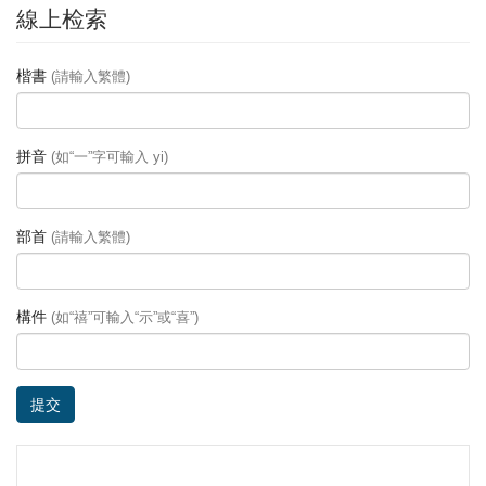
線上检索
楷書
(請輸入繁體)
拼音
(如“一”字可輸入 yi)
部首
(請輸入繁體)
構件
(如“禧”可輸入“示”或“喜”)
提交