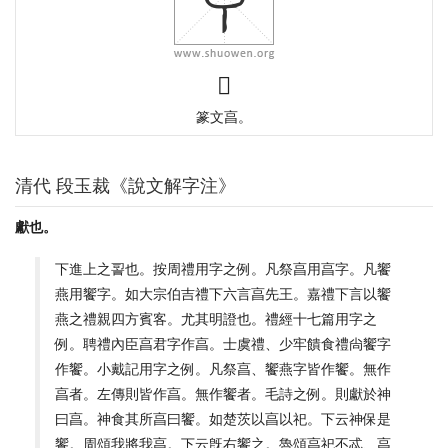
𠅠
篆文亯。
清代 段玉裁《說文解字注》
獻也。
下進上之䛐也。按周禮用字之例。凡祭亯用亯字。凡饗
燕用饗字。如大宗伯吉禮下六言亯先王。嘉禮下言以饗
燕之禮親四方賓客。尤其明證也。禮經十七篇用字之
例。聘禮內臣亯君字作亯。士虞禮、少牢饋食禮尙饗字
作饗。小戴記用字之例。凡祭亯、饗燕字皆作饗。無作
亯者。左傳則皆作亯。無作饗者。毛詩之例。則獻於神
曰亯。神食其所亯曰饗。如楚茨以亯以祀。下云神保是
饗。周頌我將我亯。下云旣右饗之。魯頌亯祀不忒、亯