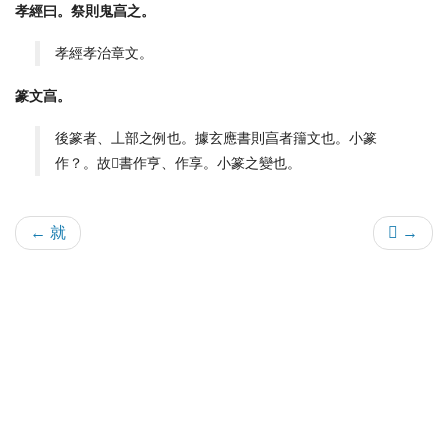
孝經曰。祭則鬼亯之。
孝經孝治章文。
篆文亯。
後篆者、丄部之例也。據玄應書則亯者籒文也。小篆
作？。故𣜩書作亨、作享。小篆之變也。
← 就
𦎫 →