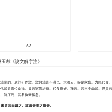
AD
段玉裁《說文解字注》
。
嗇濇㬪韵。廣韵引作歰。歰與濇皆不滑也。大雅云。好是家嗇。力民代食
令代賢者處位食祿。又云家嗇維寶。代食維好。箋云。言王不尙賢。但貴
嗇。詩序云。其君儉嗇褊急。
。來者㐭而臧之。故田夫謂之嗇夫。