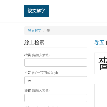
說文解字
說文解字
嗇
線上检索
卷五
楷書
(請輸入繁體)
拼音
(如“一”字可輸入 yi)
部首
(請輸入繁體)