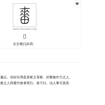
𤲷
古文嗇
[
𠾂
]
从田。
。箋云。但好任用是居家之吝嗇、於聚斂作力之人。
吝嗇之人與愛代食者而巳。老子曰。治人事天莫若