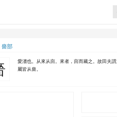
|
嗇部
愛瀒也。从來从㐭。來者，㐭而藏之。故田夫謂
嗇
屬皆从嗇。