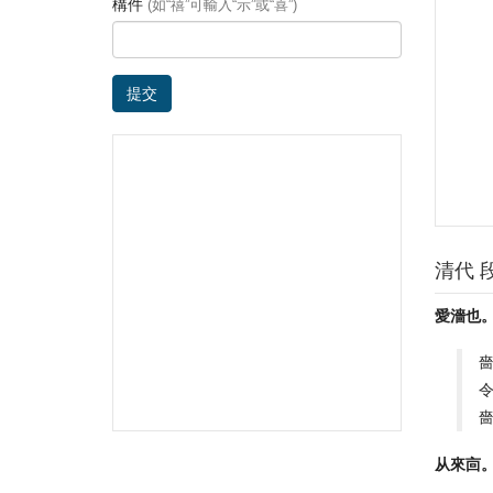
構件
(如“禧”可輸入“示”或“喜”)
提交
清代 
愛濇也
从來㐭