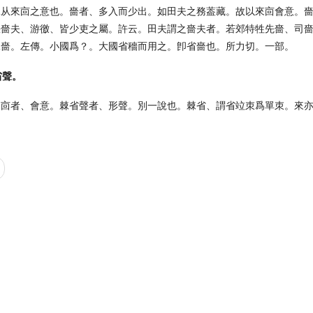
說从來㐭之意也。嗇者、多入而少出。如田夫之務葢藏。故以來㐭會意。
秩嗇夫、游徼、皆少吏之屬。許云。田夫謂之嗇夫者。若郊特牲先嗇、司
稼嗇。左傳。小國爲？。大國省穡而用之。卽省嗇也。所力切。一部。
省聲。
來㐭者、會意。棘省聲者、形聲。別一說也。棘省、謂省竝朿爲單朿。來