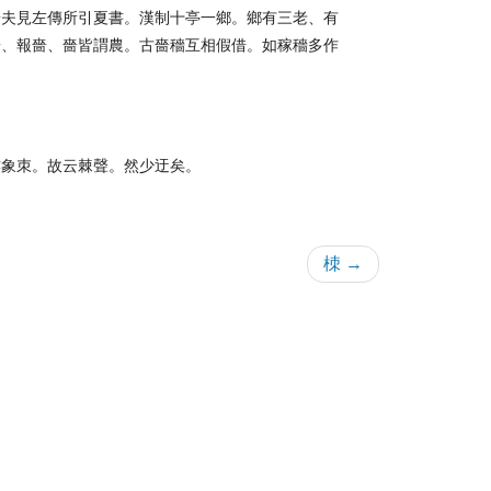
嗇夫見左傳所引夏書。漢制十亭一鄉。鄉有三老、有
嗇、報嗇、嗇皆謂農。古嗇穡互相假借。如稼穡多作
亦象朿。故云棘聲。然少迂矣。
栜 →