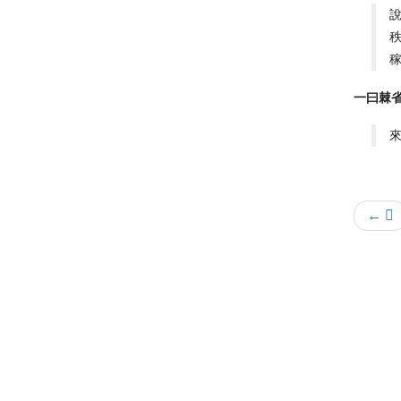
一曰棘
← 𡫳