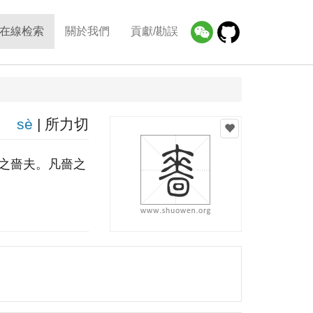
在線检索
關於我們
貢獻/勘誤
sè
| 所力切
之嗇夫。凡嗇之