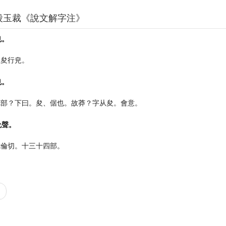
段玉裁《說文解字注》
也。
夋夋行皃。
也。
亢部？下曰。夋、倨也。故莽？字从夋。會意。
允聲。
七倫切。十三十四部。