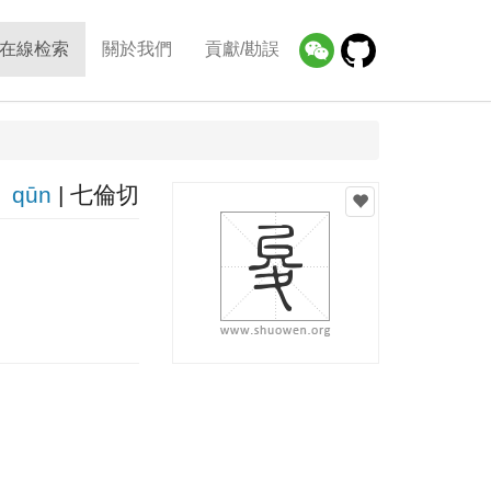
在線检索
關於我們
貢獻/勘誤
qūn
| 七倫切