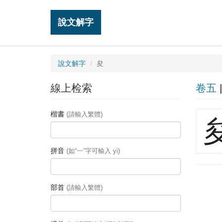
說文解字
說文解字
夋
線上检索
卷五
楷書
(請輸入繁體)
拼音
(如“一”字可輸入 yi)
部首
(請輸入繁體)