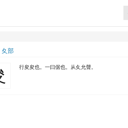
|
夊部
行夋夋也。一曰倨也。从夊允聲。
夋