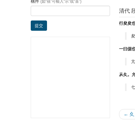
構件
(如“禧”可輸入“示”或“喜”)
清代 
行夋夋
提交
一曰倨
从夊。
← 夊