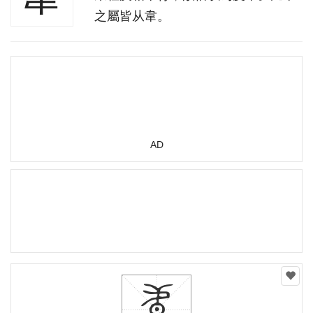
之屬皆从韋。
AD