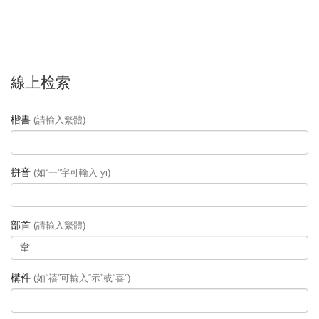
線上检索
楷書
(請輸入繁體)
拼音
(如“一”字可輸入 yi)
部首
(請輸入繁體)
構件
(如“禧”可輸入“示”或“喜”)