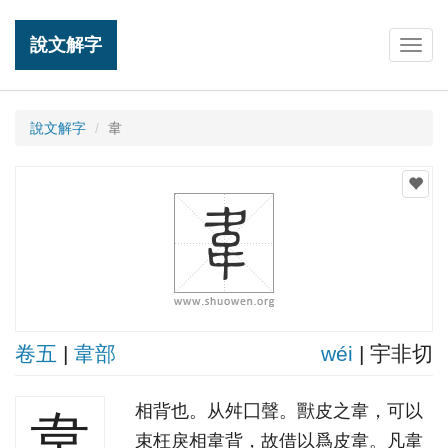
說文解字
Togg
navig
說文解字
韋
卷五
|
韋部
wéi
| 宇非切
相背也。从舛囗聲。獸皮之韋，可以
韋
束枉戾相韋背，故借以爲皮韋。凡韋