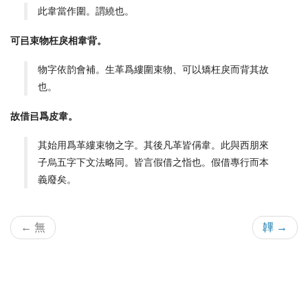
此韋當作圍。謂繞也。
可㠯束物枉戾相韋背。
物字依韵會補。生革爲縷圍束物、可以矯枉戾而背其故
也。
故借㠯爲皮韋。
其始用爲革縷束物之字。其後凡革皆偁韋。此與西朋來
子烏五字下文法略同。皆言假借之恉也。假借專行而本
義廢矣。
← 無
韠 →