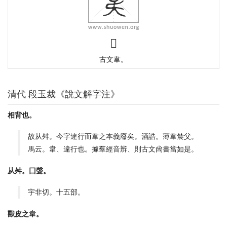
𣍄
古文韋。
清代 段玉裁《說文解字注》
相背也。
故从舛。今字違行而韋之本義廢矣。酒誥。薄韋辳父。
馬云。韋、違行也。據羣經音辨、則古文尙書當如是。
从舛。囗聲。
宇非切。十五部。
獸皮之韋。