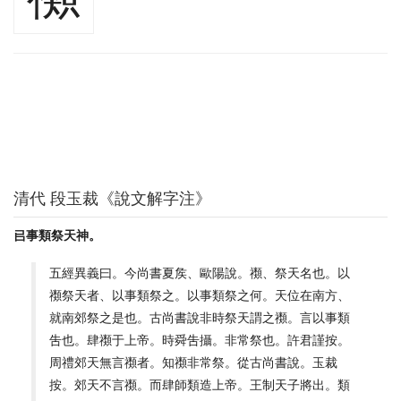
清代 段玉裁《說文解字注》
㠯事類祭天神。
五經異義曰。今尚書夏矦、歐陽說。禷、祭天名也。以
禷祭天者、以事類祭之。以事類祭之何。天位在南方、
就南郊祭之是也。古尚書說非時祭天謂之禷。言以事類
吿也。肆禷于上帝。時舜吿攝。非常祭也。許君謹按。
周禮郊天無言禷者。知禷非常祭。從古尚書說。玉裁
按。郊天不言禷。而肆師類造上帝。王制天子將出。類