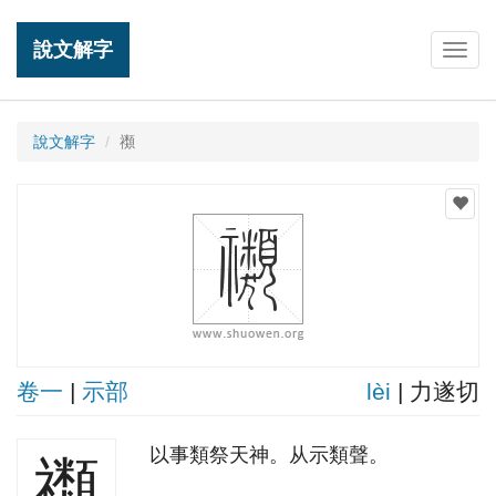
說文解字
Togg
navig
說文解字
禷
卷一
|
示部
lèi
| 力遂切
以事類祭天神。从示類聲。
禷