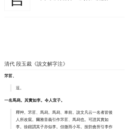
清代 段玉裁《說文解字注》
芣苢、
逗。
一名馬舄。其實如李。令人宜子。
釋艸。芣苢、馬舄。馬舄、車前。說文凡云一名者皆後
人所改竄。爾雅音義引作芣苢、馬舄也。可證其實如
李。徐鍇謂其子亦似李。但微而小耳。按韵會所引李作