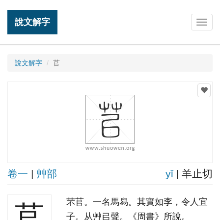
說文解字
Togg
navig
說文解字
苢
卷一
|
艸部
yǐ
| 羊止切
芣苢。一名馬舄。其實如李，令人宜
苢
子。从艸㠯聲。《周書》所說。