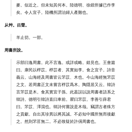
麥。似近之。但未知其何本。陸德明、徐鍇所據已作李
矣。令人宜子。陸機所謂治婦人產難也。
从艸。㠯聲。
羊止切。一部。
周書所說。
示部曰逸周書。此不言逸。或詳或略。錯見也。王會篇
曰。康民以桴苡。桴苡者、其實如李。食之宜子。詩音
義云。山海經及周書皆云芣苡、木也。今山海經無芣苡
之文。若周書正文未嘗言桴苡爲木。陶隱居又云。韓詩
言芣苡是木。食其實宜子孫。此葢誤以說周書者語系之
韓詩。德明引韓詩直曰車前。瞿曰芣苡。李善引薛君
曰。芣苡、澤瀉也。韓詩何嘗說是木哉。竊謂古者殊方
之貢獻。自出其珍異以將其誠。不必知中國所無而後獻
之。然則芣苢無二。不必致疑於許偁周書也。