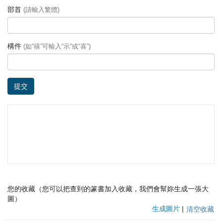
部首
(請輸入繁體)
構件
(如“禧”可輸入“示”或“喜”)
提交
您的收藏（您可以把查到的篆書加入收藏，我們會幫妳生成一張大
圖）
生成圖片
|
清空收藏