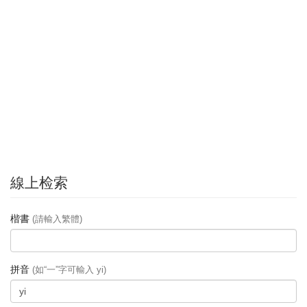
線上检索
楷書
(請輸入繁體)
拼音
(如“一”字可輸入 yi)