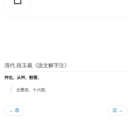
清代 段玉裁《說文解字注》
艸也。从艸。毄聲。
古歷切。十六部。
← 蕁
蓲 →