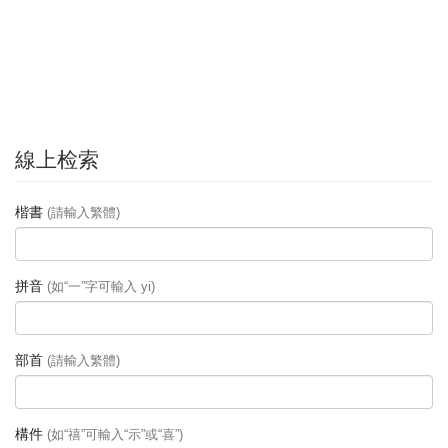
線上检索
楷書
(請輸入繁體)
拼音
(如“一”字可輸入 yi)
部首
(請輸入繁體)
構件
(如“禧”可輸入“示”或“喜”)