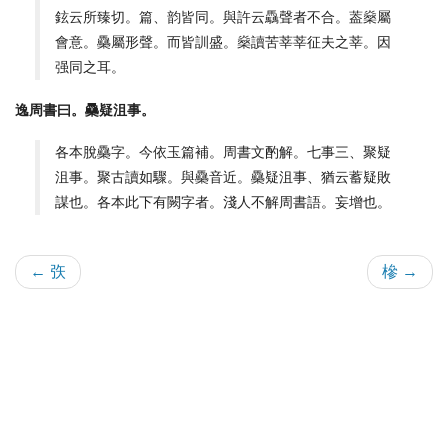
鉉云所臻切。篇、韵皆同。與許云驫聲者不合。葢燊屬
會意。䯂屬形聲。而皆訓盛。燊讀苦莘莘征夫之莘。因
强同之耳。
逸周書曰。䯂疑沮事。
各本脫䯂字。今依玉篇補。周書文酌解。七事三、聚疑
沮事。聚古讀如驟。與䯂音近。䯂疑沮事、猶云蓄疑敗
謀也。各本此下有闕字者。淺人不解周書語。妄增也。
← 矤
槮 →