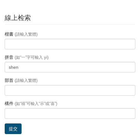
線上检索
楷書
(請輸入繁體)
拼音
(如“一”字可輸入 yi)
部首
(請輸入繁體)
構件
(如“禧”可輸入“示”或“喜”)
提交