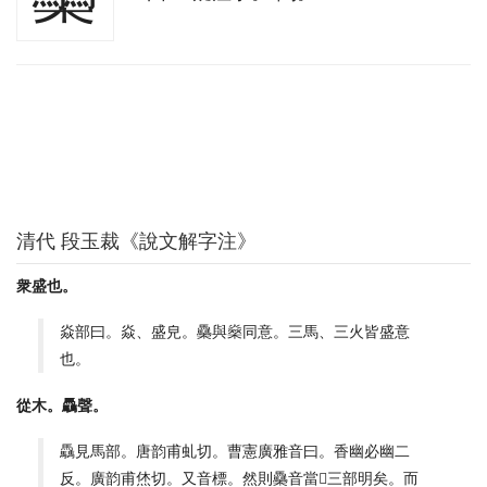
清代 段玉裁《說文解字注》
衆盛也。
焱部曰。焱、盛皃。䯂與燊同意。三馬、三火皆盛意
也。
從木。驫聲。
驫見馬部。唐韵甫虬切。曹憲廣雅音曰。香幽必幽二
反。廣韵甫烋切。又音標。然則䯂音當𡉈三部明矣。而