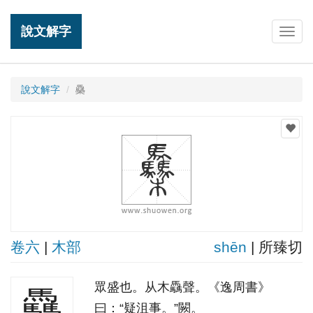
說文解字
Togg
navig
說文解字
䯂
卷六
|
木部
shēn
| 所臻切
眾盛也。从木驫聲。《逸周書》
䯂
曰：“疑沮事。”闕。