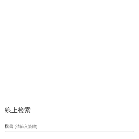
線上检索
楷書
(請輸入繁體)