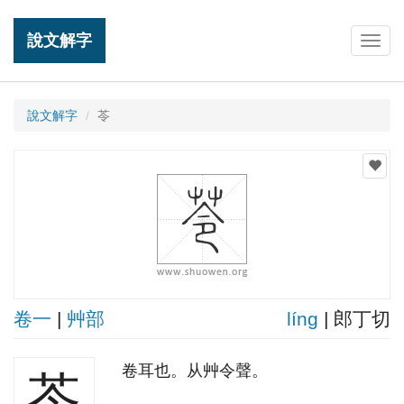
說文解字
Togg
navig
說文解字
苓
卷一
|
艸部
línɡ
| 郎丁切
卷耳也。从艸令聲。
苓