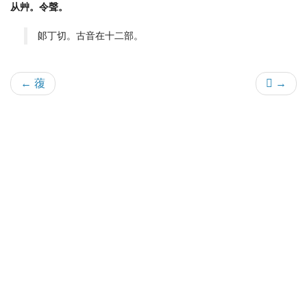
从艸。令聲。
郞丁切。古音在十二部。
← 蕧
𧆐 →