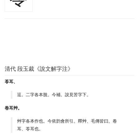
清代 段玉裁《說文解字注》
苓耳、
逗。二字各本脫。今補。說見苦字下。
卷耳艸。
艸字各本作也。今依韵會所引。釋艸、毛傳皆曰。卷
耳、苓耳也。