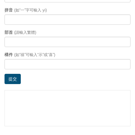
拼音
(如“一”字可輸入 yi)
部首
(請輸入繁體)
構件
(如“禧”可輸入“示”或“喜”)
提交