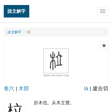
說文解字
Togg
navig
說文解字
柆
卷六
|
木部
lā
| 盧合切
折木也。从木立聲。
柆