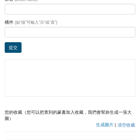
構件
(如“禧”可輸入“示”或“喜”)
提交
您的收藏（您可以把查到的篆書加入收藏，我們會幫妳生成一張大
圖）
生成圖片
|
清空收藏