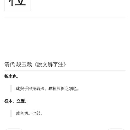
清代 段玉裁《說文解字注》
折木也。
此與手部拉義殊。猶榣與摇之別也。
從木。立聲。
盧合切。七部。