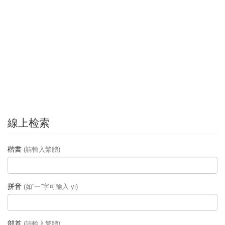
線上检索
楷書
(請輸入繁體)
拼音
(如“一”字可輸入 yi)
部首
(請輸入繁體)