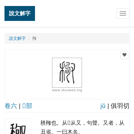
說文解字
Togg
navig
說文解字
䅓
卷六
|
𥝌部
jǔ
| 俱羽切
䅩䅓也。从𥝌从又，句聲。又者，从
䅓
丑省。一曰木名。