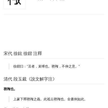
宋代 徐鉉 徐鍇 注釋
徐鍇曰：“丑者，束缚也。䅩䅓，不伸之意。”
清代 段玉裁《說文解字注》
䅩䅓也。
上篆下釋䅩䅓之義。此祗云䅩䅓也。全書例如此。