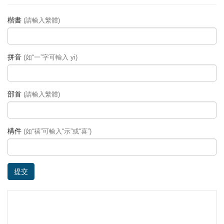
楷書
(請輸入繁體)
拼音
(如“一”字可輸入 yi)
部首
(請輸入繁體)
構件
(如“禧”可輸入“示”或“喜”)
提交