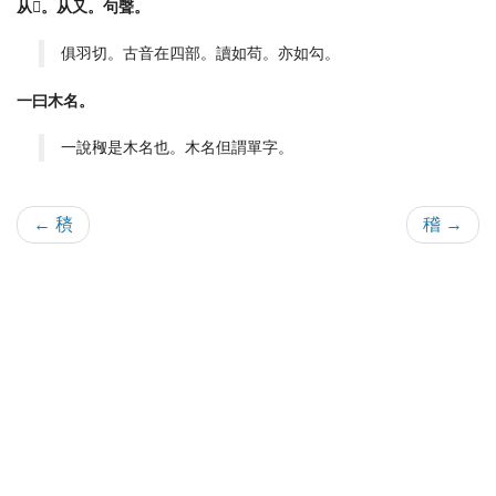
从𥝌。从又。句聲。
俱羽切。古音在四部。讀如苟。亦如勾。
一曰木名。
一說䅓是木名也。木名但謂單字。
← 䅩
稽 →