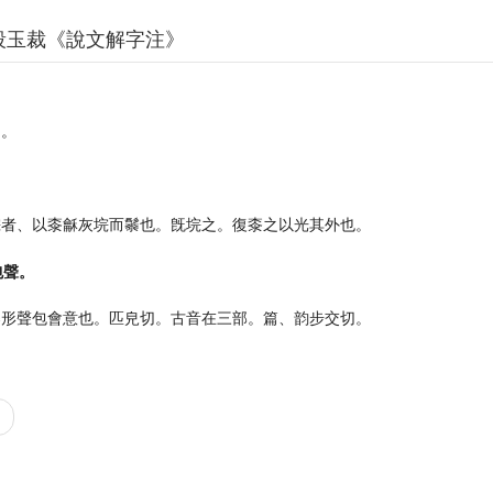
段玉裁《說文解字注》
。
句。
。
垸者、以桼龢灰垸而䰍也。旣垸之。復桼之以光其外也。
包聲。
舉形聲包會意也。匹皃切。古音在三部。篇、韵步交切。