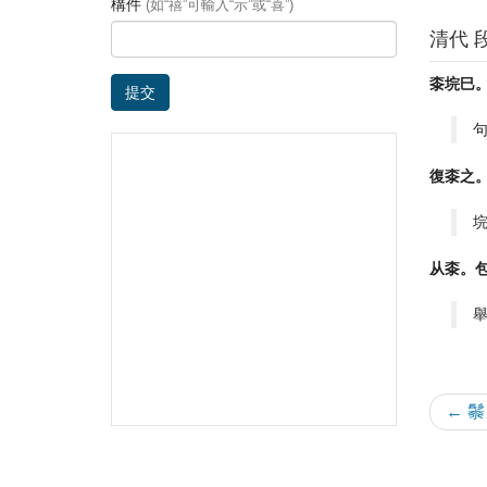
構件
(如“禧”可輸入“示”或“喜”)
清代 
桼垸巳
提交
復桼之
从桼。
← 䰍