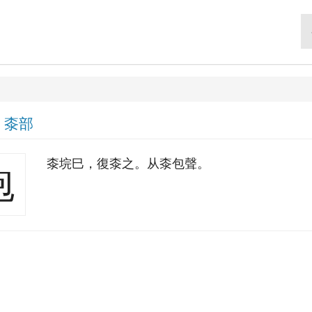
|
桼部
桼垸巳，復桼之。从桼包聲。
㯡