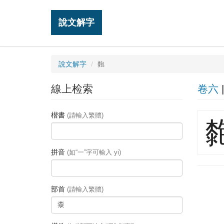
說文解字
說文解字
㯡
線上检索
卷六
楷書
(請輸入繁體)
拼音
(如“一”字可輸入 yi)
部首
(請輸入繁體)