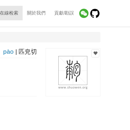
在線检索
關於我們
貢獻/勘誤
pào
| 匹皃切