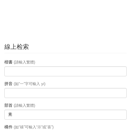
線上检索
楷書
(請輸入繁體)
拼音
(如“一”字可輸入 yi)
部首
(請輸入繁體)
構件
(如“禧”可輸入“示”或“喜”)