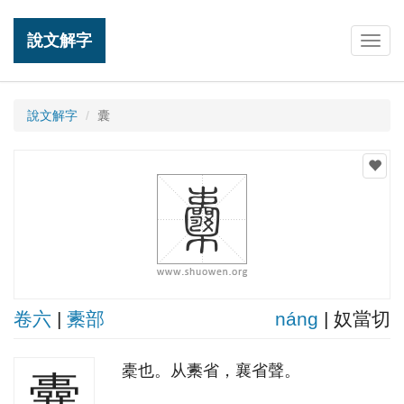
說文解字
Togg
navig
說文解字
囊
卷六
|
㯻部
nánɡ
| 奴當切
橐也。从㯻省，襄省聲。
囊