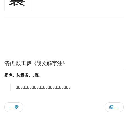
清代 段玉裁《說文解字注》
橐也。从㯻省。𤕦聲。
𤕦各本作襄省二字。淺人改也。今正。奴郎切。十部。
← 橐
櫜 →