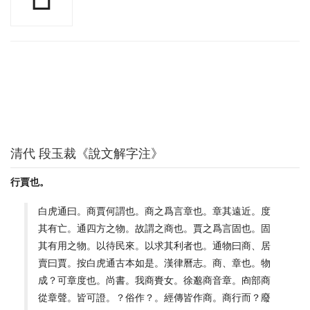
清代 段玉裁《說文解字注》
行賈也。
白虎通曰。商賈何謂也。商之爲言章也。章其遠近。度
其有亡。通四方之物。故謂之商也。賈之爲言固也。固
其有用之物。以待民來。以求其利者也。通物曰商、居
賣曰賈。按白虎通古本如是。漢律曆志。商、章也。物
成？可章度也。尚書。我商賚女。徐邈商音章。㕯部商
從章聲。皆可證。？俗作？。經傳皆作商。商行而？廢