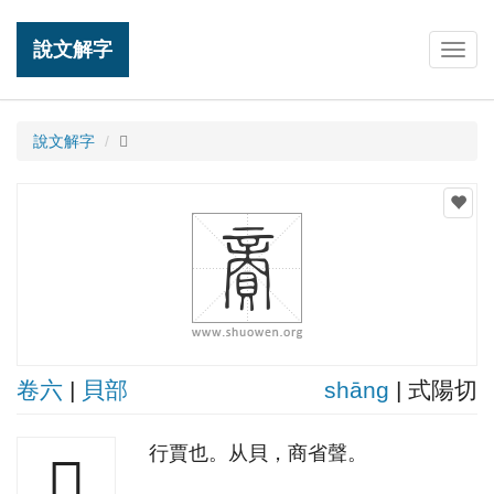
說文解字
Togg
navig
說文解字
𧶜
卷六
|
貝部
shānɡ
| 式陽切
行賈也。从貝，商省聲。
𧶜