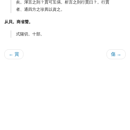
矣。渾言之則？賈可互偁。析言之則行賈曰？。行賈
者、通四方之珍異以資之。
从貝。商省聲。
式陽切。十部。
← 賞
傷 →