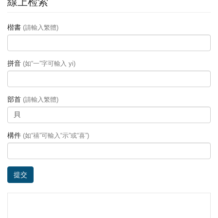
線上检索
楷書
(請輸入繁體)
拼音
(如“一”字可輸入 yi)
部首
(請輸入繁體)
構件
(如“禧”可輸入“示”或“喜”)
提交