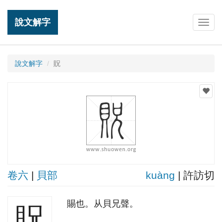
說文解字
Togg
navig
說文解字
貺
卷六
|
貝部
kuànɡ
| 許訪切
賜也。从貝兄聲。
貺