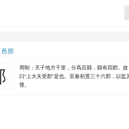
|
邑部
周制：天子地方千里，分爲百縣，縣有四郡。故
郡
曰“上大夫受郡”是也。至秦初置三十六郡，以監
聲。