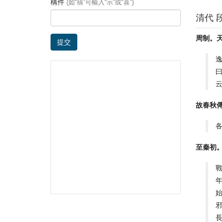
構件
(如“禧”可輸入“示”或“喜”)
清代 
周制。
提交
故春秋
至秦初