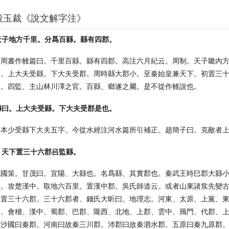
段玉裁《說文解字注》
天子地方千里。分爲百縣。縣有四郡。
逸周書作雒篇曰。千里百縣。縣有四郡。高注六月紀云。周制。天子畿內
曰。上大夫受縣。下大夫受郡。周時縣大郡小。至秦始皇兼天下。初置三
云。四監、主山林川澤之官。百縣、鄉遂之屬。是不從作雒說也。
傳曰。上大夫受縣。下大夫受郡是也。
各本少受縣下大夫五字。今從水經注河水篇所引補正。趙簡子曰。克敵者
。天下置三十六郡㠯監縣。
戰國策。甘茂曰。宜陽、大縣也。名爲縣、其實郡也。秦武王時巳郡大縣
年。攻楚漢中。取地六百里。置漢中郡。吳氏師道云。或者山東諸矦先變
始置三十六郡。三十六郡者、錢氏大昕曰。地理志。河東、太原、上黨、
邪、會稽、漢中、蜀郡、巴郡、隴西、北地、上郡、雲中、鴈門、代郡、
長沙國曰秦郡。河南曰故秦三川郡。沛郡曰故秦泗水郡。五原曰秦九原郡