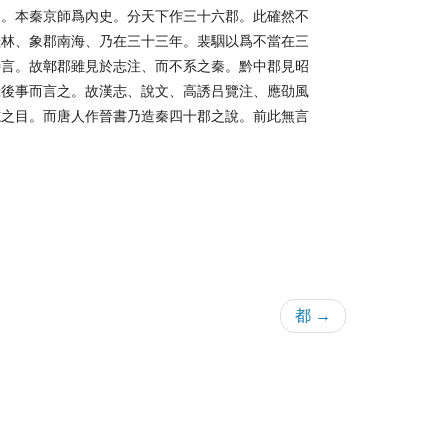
曰。本秦京師爲內史。分天下作三十六郡。此確然不
桂林、象郡南海、乃在三十三年。裴駰以爲不當在三
待言。故鄣郡雖見於志注、而不系之秦。黔中郡見昭
攝後事而言之。故漢志、說文、高誘吕覽注、應劭風
志之目。而唐人作晉書乃造秦四十郡之說。前此無言
都 →