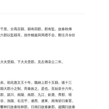
方千里。分爲百縣。縣有四郡。郡有監。故春秋傳
十六郡以監縣耳。按作雒篇與周禮不合。鄭注月令但
上大夫受縣。下大夫受郡。見左傳哀公二年。
小矣。前此惠文王十年。魏納上郡十五縣。後十三
古縣大郡小之制。而秦效之。是也。至始皇卄六年。
東郡、潁川、南陽、南郡、九江、鉅鹿、齊郡、琅
上谷、漁陽、右北平、遼西、遼東、南海皆曰秦置。
。鬱林曰故秦桂林郡。日南曰故秦象郡。趙國曰故秦