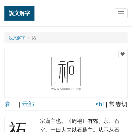
說文解字
Togg
navig
說文解字
祏
卷一
|
示部
shí
| 常隻切
宗廟主也。《周禮》有郊、宗、石
祏
室。一曰大夫以石爲主。从示从石，