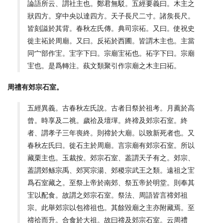
論語所云、謂社主也。鄭君無駁。五經要義曰。木主之
狀四方。穿中央以達四方。天子長尺二寸。諸矦長尺。
皆刻謚於其背。春秋左氏傳。典司宗祏。又曰。使祝史
徙主祏於周廟。又曰。反祏於西圃。皆謂木主也。主當
同宀部作宔。宔字下曰。宗廟宔祏也。祏字下曰。宗廟
宔也。是爲轉注。蓺文類聚引作宗廟之木主曰祏。
周禮有郊宗石室。
五經異義。古春秋左氏說。古者日祭於祖考。月薦於高
曾。時享及二祧。歲祫及壇墠。終禘及郊宗石室。終
者、謂孝子三年喪終。則禘於大廟。以致新死者也。又
春秋左氏曰。徙石主於周廟。言宗廟有郊宗石室。所以
藏栗主也。玉裁按。郊宗石室、葢謂天子有之。郊宗、
葢謂郊鲧宗禹、郊冥宗湯、郊稷宗武王之類。遠祖之宔
爲石室藏之。至祭上帝於南郊、祭五帝於明堂。則奉其
宔以配食。故謂之郊宗石室。祭法、周語皆言禘郊祖
宗。此舉郊宗以包禘祖也。其餘毀廟之主亦附藏焉。至
禘祫而升。合食於大祖。故曰禘及郊宗石室。云周禮