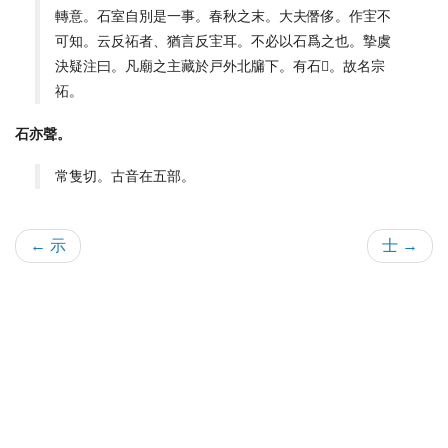
轉意。石室自別是一事。春秋之末。大夫僭侈。作宔不
可知。云反祏者、猶言反宔耳。不必以石爲之也。摯虞
決疑注曰。凡廟之主藏於戸外北牖下。有石𦥖。故名宗
祏。
石亦聲。
常隻切。古音在五部。
← 示
士 →