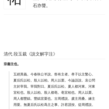
石亦聲。
清代 段玉裁《說文解字注》
宗廟主也。
五經異義。今春秋公羊說。祭有主者。孝子以主繫心。
夏后氏以松。殷人以柏。周人以栗。今論語說。哀公問
主於宰我。宰我對曰。夏后氏以松。夏人都河東。河東
宜松也。殷人以柏。殷人都亳。亳宜柏也。周人以栗。
周人都豐鎬。豐鎬宜栗也。古周禮說。虞主用桑。練主
用栗。無夏后氏以松爲主之事。許君謹按。從周禮說。