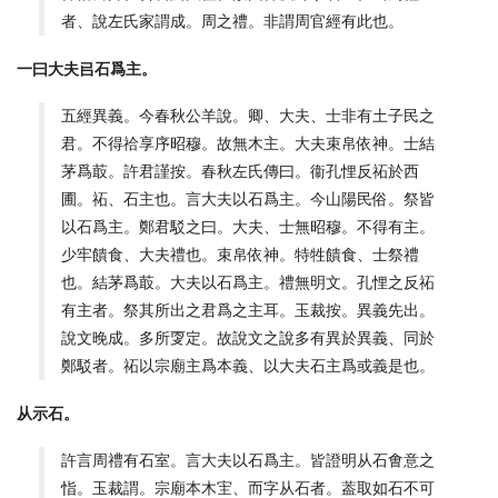
者、說左氏家謂成。周之禮。非謂周官經有此也。
一曰大夫㠯石爲主。
五經異義。今春秋公羊說。卿、大夫、士非有土子民之
君。不得祫享序昭穆。故無木主。大夫束帛依神。士結
茅爲菆。許君謹按。春秋左氏傳曰。衞孔悝反祏於西
圃。祏、石主也。言大夫以石爲主。今山陽民俗。祭皆
以石爲主。鄭君駁之曰。大夫、士無昭穆。不得有主。
少牢饋食、大夫禮也。束帛依神。特牲饋食、士祭禮
也。結茅爲菆。大夫以石爲主。禮無明文。孔悝之反祏
有主者。祭其所出之君爲之主耳。玉裁按。異義先出。
說文晚成。多所㪅定。故說文之說多有異於異義、同於
鄭駁者。祏以宗廟主爲本義、以大夫石主爲或義是也。
从示石。
許言周禮有石室。言大夫以石爲主。皆證明从石㑹意之
恉。玉裁謂。宗廟本木宔、而字从石者。葢取如石不可