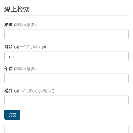
線上检索
楷書
(請輸入繁體)
拼音
(如“一”字可輸入 yi)
部首
(請輸入繁體)
構件
(如“禧”可輸入“示”或“喜”)
提交